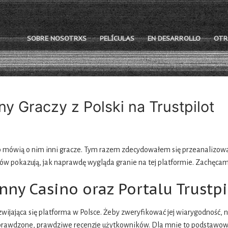
SOBRE NOSOTRXS
PELÍCULAS
EN DESARROLLO
OTR
y Graczy z Polski na Trustpilot
co mówią o nim inni gracze. Tym razem zdecydowałem się przeanalizować
ków pokazują, jak naprawdę wygląda granie na tej platformie. Zachęca
ny Casino oraz Portalu Trustpi
olibrería
wijająca się platforma w Polsce. Żeby zweryfikować jej wiarygodność, 
 sprawdzone, prawdziwe recenzje użytkowników. Dla mnie to podstawowe