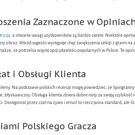
epszenia Zaznaczone w Opiniac
tracja
, a otwarte uwagi użytkowników są bardzo cenne. Niektóre opinie
ny obraz. Wśród sugestii występuje chęć zwiększenia sekcji z grami na
także, że potrzeba więcej opcji płatności popularnych w Polsce. Te opi
at i Obsługi Klienta
oblemy. Na podstawie polskich recenzji mogę powiedzieć, że Spingranny
e, błyskawiczny. Obsługa klienta zbiera dobre noty za swoją szybkość 
ostępność przez czat na żywo i email to rzecz jasna standard, ale liczy
iami Polskiego Gracza