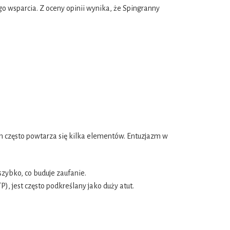
o wsparcia. Z oceny opinii wynika, że Spingranny
często powtarza się kilka elementów. Entuzjazm w
zybko, co buduje zaufanie.
, jest często podkreślany jako duży atut.