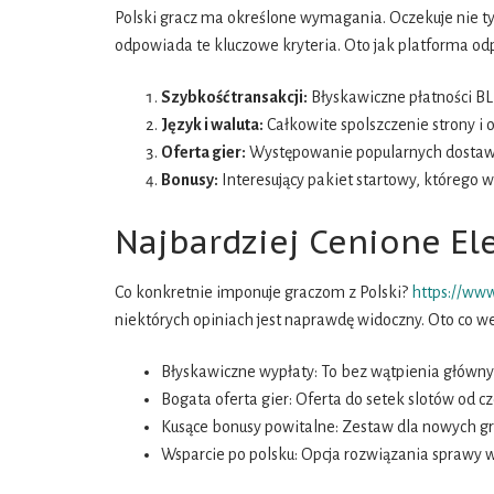
Polski gracz ma określone wymagania. Oczekuje nie ty
odpowiada te kluczowe kryteria. Oto jak platforma o
Szybkość transakcji:
Błyskawiczne płatności BLI
Język i waluta:
Całkowite spolszczenie strony i 
Oferta gier:
Występowanie popularnych dostawcó
Bonusy:
Interesujący pakiet startowy, którego 
Najbardziej Cenione E
Co konkretnie imponuje graczom z Polski?
https://ww
niektórych opiniach jest naprawdę widoczny. Oto co w
Błyskawiczne wypłaty: To bez wątpienia główny 
Bogata oferta gier: Oferta do setek slotów od c
Kusące bonusy powitalne: Zestaw dla nowych grac
Wsparcie po polsku: Opcja rozwiązania sprawy w