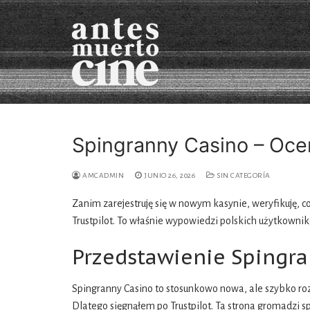
Ir
al
contenido
Spingranny Casino – Ocen
Sobre nosotrxs
AMCADMIN
JUNIO 26, 2026
SIN CATEGORÍA
Películas
Zanim zarejestruję się w nowym kasynie, weryfikuję, 
Trustpilot. To właśnie wypowiedzi polskich użytkowni
En desarrollo
Przedstawienie Spingran
Otros mapas_Vide
Contacto
Spingranny Casino to stosunkowo nowa, ale szybko roz
Dlatego sięgnąłem po Trustpilot. Ta strona gromadzi