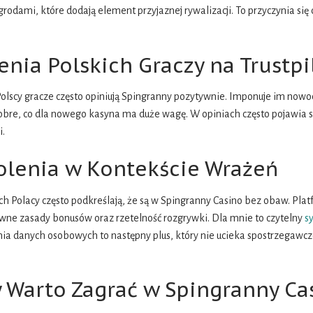
odami, które dodają element przyjaznej rywalizacji. To przyczynia się 
nia Polskich Graczy na Trustpi
scy gracze często opiniują Spingranny pozytywnie. Imponuje im nowoczesn
obre, co dla nowego kasyna ma duże wagę. W opiniach często pojawia się
i.
olenia w Kontekście Wrażeń
 Polacy często podkreślają, że są w Spingranny Casino bez obaw. Platf
owne zasady bonusów oraz rzetelność rozgrywki. Dla mnie to czytelny
s
nia danych osobowych to następny plus, który nie ucieka spostrzegawcz
y Warto Zagrać w Spingranny Ca