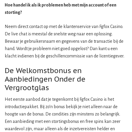
Hoe handel ik als ik problemen heb met mijn account of een
storting?
Neem direct contact op met de klantenservice van Fgfox Casino.
De live chat is meestal de snelste weg naar een oplossing.
Bewaar je gebruikersnaam en gegevens van de transactie bij de
hand. Wordt je probleem niet goed opgelost? Dan kunt u een
klacht indienen bij de geschillencommissie van de licentiegever.
De Welkomstbonus en
Aanbiedingen Onder de
Vergrootglas
Het eerste aanbod dat je tegenkomt bij Fgfox Casino is het
introductiepakket. Bij zo’n bonus bekijk je niet alleen naar de
hoogte van de bonus. De condities zijn minstens zo belangrijk.
Een aanbieding met een stortingsbonus en free spins kan zeer
waardevol zijn, maar alleen als de inzetvereisten helder en