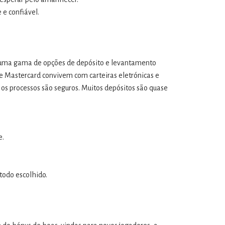
e confiável.
a uma gama de opções de depósito e levantamento
e Mastercard convivem com carteiras eletrónicas e
 os processos são seguros. Muitos depósitos são quase
e.
todo escolhido.