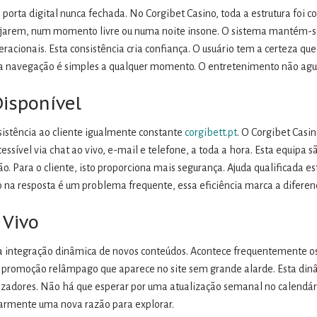
porta digital nunca fechada. No Corgibet Casino, toda a estrutura foi 
arem, num momento livre ou numa noite insone. O sistema mantém-se 
ionais. Esta consistência cria confiança. O usuário tem a certeza que o
e a navegação é simples a qualquer momento. O entretenimento não agu
Disponível
sistência ao cliente igualmente constante
corgibett.pt
. O Corgibet Casi
sível via chat ao vivo, e-mail e telefone, a toda a hora. Esta equipa 
 Para o cliente, isto proporciona mais segurança. Ajuda qualificada e
 na resposta é um problema frequente, essa eficiência marca a diferen
 Vivo
ma integração dinâmica de novos conteúdos. Acontece frequentemente 
ma promoção relâmpago que aparece no site sem grande alarde. Esta d
lizadores. Não há que esperar por uma atualização semanal no calendár
armente uma nova razão para explorar.