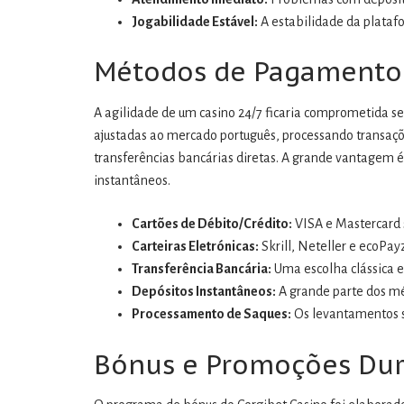
Jogabilidade Estável:
A estabilidade da plataf
Métodos de Pagamento 
A agilidade de um casino 24/7 ficaria comprometida 
ajustadas ao mercado português, processando transaçõ
transferências bancárias diretas. A grande vantagem é 
instantâneos.
Cartões de Débito/Crédito:
VISA e Mastercard s
Carteiras Eletrónicas:
Skrill, Neteller e ecoPa
Transferência Bancária:
Uma escolha clássica e
Depósitos Instantâneos:
A grande parte dos mé
Processamento de Saques:
Os levantamentos s
Bónus e Promoções Dur