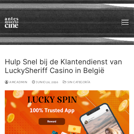
Ir
al
contenido
Hulp Snel bij de Klantendienst van
LuckySheriff Casino in België
Sobre nosotrxs
Películas
AMCADMIN
JUNIO 26, 2026
SIN CATEGORÍA
En desarrollo
Otros mapas_Videolibrería
Contacto