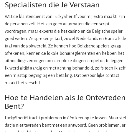
Specialisten die Je Verstaan
Wat de klantendienst van LuckySheriff voor mij extra maakt, zijn
de personen zelf. Het zijn geen automaten die een script
voordragen, maar experts die het casino en de Belgische speler
goed weten. Ze spreken je taal, zowel Nederlands en Frans als de
taal van de gokwereld. Ze kennen hoe Belgische spelers graag
afrekenen, kennen de lokale bonusreglementen en hebben het
uithoudingsvermogen om complexe dingen simpel uit te leggen.
Ik werd altijd aardig en met achting behandeld, zelfs toen ik zelf
een misstap beging bij een betaling. Dat persoonlijke contact
maakt het verschil.
Hoe te Handelen als Je Ontevreden
Bent?
LuckySheriff tracht problemen in één keer op te lossen. Maar stel
dat je niet tevreden bent met een antwoord. Geen problemen, er