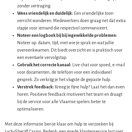
zonder vertraging.
Wees vriendelijk en duidelijk:
Een vriendelijke toon
verricht wonderen. Medewerkers doen graag net dat extra
stapje voor iemand die respectvol communiceert.
Noteer een logboek bij bij ingewikkelde problemen:
Noteer op: datum, tijd, met wie je sprak en wat jullie
overeenkwamen. Dit biedt overzicht en is praktisch voor
een eventuele vervolgstap.
Gebruik het correcte kanaal:
Live chat voor spoed, e-mail
voor documenten, de telefoon voor een individueel
gesprek. Zo verkrijg je het vlugste de gepaste hulp.
Verstrek feedback:
Kreeg je fijne hulp? Laat het dan even
horen. Positieve feedback motiveert het team en draagt
bij de service voor alle Vlaamse spelers beter te
optimaliseren.
Met deze informatie ben je klaar om hulp te verzoeken bij
LuckySheriff Casino. Bedenk: een goede klantenservice lost niet