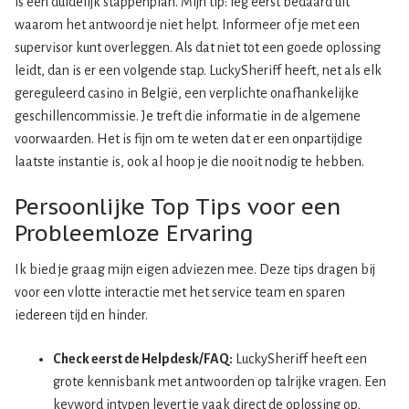
is een duidelijk stappenplan. Mijn tip: leg eerst bedaard uit
waarom het antwoord je niet helpt. Informeer of je met een
supervisor kunt overleggen. Als dat niet tot een goede oplossing
leidt, dan is er een volgende stap. LuckySheriff heeft, net als elk
gereguleerd casino in België, een verplichte onafhankelijke
geschillencommissie. Je treft die informatie in de algemene
voorwaarden. Het is fijn om te weten dat er een onpartijdige
laatste instantie is, ook al hoop je die nooit nodig te hebben.
Persoonlijke Top Tips voor een
Probleemloze Ervaring
Ik bied je graag mijn eigen adviezen mee. Deze tips dragen bij
voor een vlotte interactie met het service team en sparen
iedereen tijd en hinder.
Check eerst de Helpdesk/FAQ:
LuckySheriff heeft een
grote kennisbank met antwoorden op talrijke vragen. Een
keyword intypen levert je vaak direct de oplossing op,