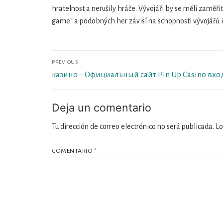
hratelnost a nerušily hráče. Vývojáři by se měli zaměř
game“ a podobných her závisí na schopnosti vývojářů i
Navegación
PREVIOUS
de
Previous
казино – Официальный сайт Pin Up Casino вход
post:
entradas
Deja un comentario
Tu dirección de correo electrónico no será publicada.
Lo
COMENTARIO
*