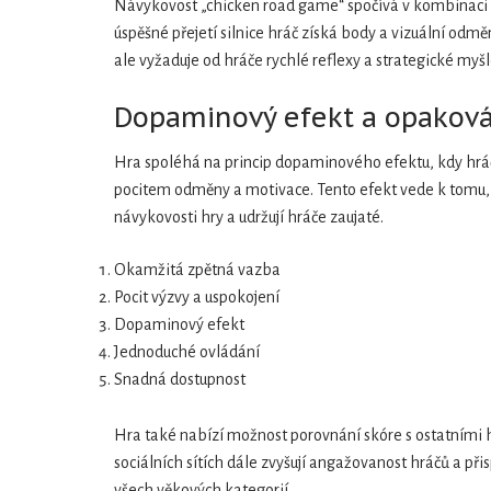
Návykovost „chicken road game“ spočívá v kombinaci n
úspěšné přejetí silnice hráč získá body a vizuální odmě
ale vyžaduje od hráče rychlé reflexy a strategické myšl
Dopaminový efekt a opakov
Hra spoléhá na princip dopaminového efektu, kdy hráč
pocitem odměny a motivace. Tento efekt vede k tomu, ž
návykovosti hry a udržují hráče zaujaté.
Okamžitá zpětná vazba
Pocit výzvy a uspokojení
Dopaminový efekt
Jednoduché ovládání
Snadná dostupnost
Hra také nabízí možnost porovnání skóre s ostatními hr
sociálních sítích dále zvyšují angažovanost hráčů a př
všech věkových kategorií.