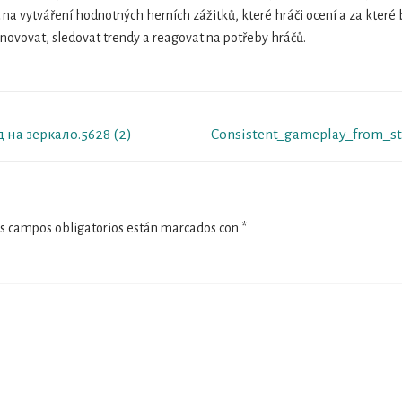
it na vytváření hodnotných herních zážitků, které hráči ocení a za které
novovat, sledovat trendy a reagovat na potřeby hráčů.
Next
 на зеркало.5628 (2)
Consistent_gameplay_from_str
post:
s campos obligatorios están marcados con
*