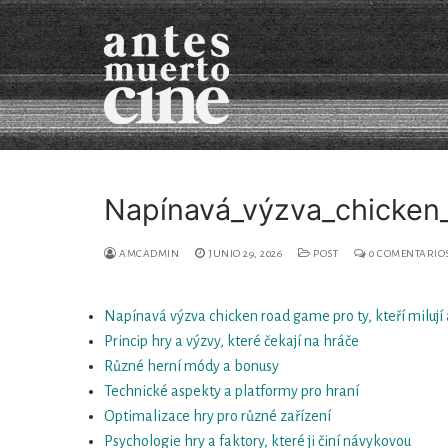
Ir
al
contenido
Napínavá_výzva_chicken_
Sobre nosotrxs
AMCADMIN
JUNIO 29, 2026
POST
0 COMENTARIO
Películas
Napínavá výzva chicken road game pro ty, kteří milují 
En desarrollo
Princip hry a výzvy, které čekají na hráče
Otros mapas_Vide
Různé herní módy a bonusy
Technické aspekty a platformy pro hraní
Contacto
Optimalizace hry pro různé zařízení
Psychologie hry a faktory, které ji činí návykovou