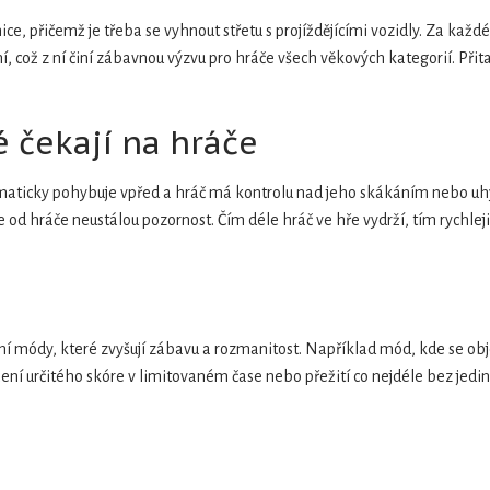
ce, přičemž je třeba se vyhnout střetu s projíždějícími vozidly. Za každé
, což z ní činí zábavnou výzvu pro hráče všech věkových kategorií. Přitaž
ré čekají na hráče
omaticky pohybuje vpřed a hráč má kontrolu nad jeho skákáním nebo uhý
 od hráče neustálou pozornost. Čím déle hráč ve hře vydrží, tím rychleji
í módy, které zvyšují zábavu a rozmanitost. Například mód, kde se obje
ní určitého skóre v limitovaném čase nebo přežití co nejdéle bez jediné