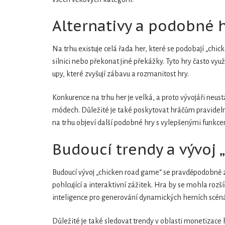
Alternativy a podobné h
Na trhu existuje celá řada her, které se podobají „chic
silnici nebo překonat jiné překážky. Tyto hry často vy
upy, které zvyšují zábavu a rozmanitost hry.
Konkurence na trhu her je velká, a proto vývojáři neustá
módech. Důležité je také poskytovat hráčům pravidelné
na trhu objeví další podobné hry s vylepšenými funkc
Budoucí trendy a vývoj
Budoucí vývoj „chicken road game“ se pravděpodobně zam
pohlcující a interaktivní zážitek. Hra by se mohla roz
inteligence pro generování dynamických herních scénář
Důležité je také sledovat trendy v oblasti monetizace 