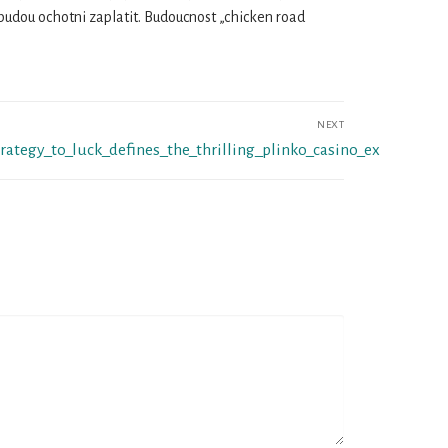
 budou ochotni zaplatit. Budoucnost „chicken road
NEXT
ategy_to_luck_defines_the_thrilling_plinko_casino_ex