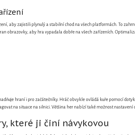
ařízení
zení, aby zajistili plynulý a stabilní chod na všech platformách. To zahr
ran obrazovky, aby hra vypadala dobře na všech zařízeních. Optimalizac
snadňuje hraní i pro začátečníky. Hráč obvykle ovládá kuře pomocí dotyk
agovat na situace na silnici. Většina her nabízí také možnost nastavení
y, které ji činí návykovou