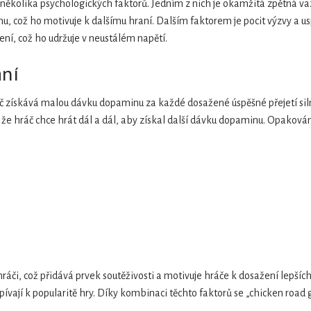
ěkolika psychologických faktorů. Jedním z nich je okamžitá zpětná vaz
nu, což ho motivuje k dalšímu hraní. Dalším faktorem je pocit výzvy a u
ení, což ho udržuje v neustálém napětí.
ání
 získává malou dávku dopaminu za každé dosažené úspěšné přejetí silni
e hráč chce hrát dál a dál, aby získal další dávku dopaminu. Opakování
áči, což přidává prvek soutěživosti a motivuje hráče k dosažení lepších 
ispívají k popularitě hry. Díky kombinaci těchto faktorů se „chicken ro