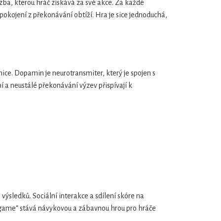
ba, kterou hráč získává za své akce. Za každé
spokojení z překonávání obtíží. Hra je sice jednoduchá,
ce. Dopamin je neurotransmiter, který je spojen s
 a neustálé překonávání výzev přispívají k
výsledků. Sociální interakce a sdílení skóre na
ad game“ stává návykovou a zábavnou hrou pro hráče