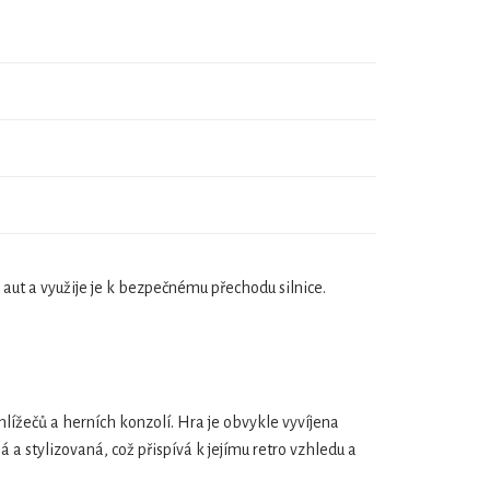
aut a využije je k bezpečnému přechodu silnice.
lížečů a herních konzolí. Hra je obvykle vyvíjena
 a stylizovaná, což přispívá k jejímu retro vzhledu a