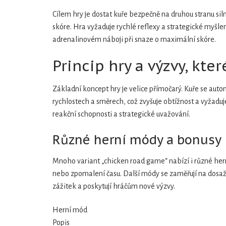
Cílem hry je dostat kuře bezpečně na druhou stranu silni
skóre. Hra vyžaduje rychlé reflexy a strategické myšlení
adrenalinovém náboji při snaze o maximální skóre.
Princip hry a výzvy, kte
Základní koncept hry je velice přímočarý. Kuře se aut
rychlostech a směrech, což zvyšuje obtížnost a vyžaduje
reakční schopnosti a strategické uvažování.
Různé herní módy a bonusy
Mnoho variant „chicken road game“ nabízí i různé hern
nebo zpomalení času. Další módy se zaměřují na dosaže
zážitek a poskytují hráčům nové výzvy.
Herní mód
Popis