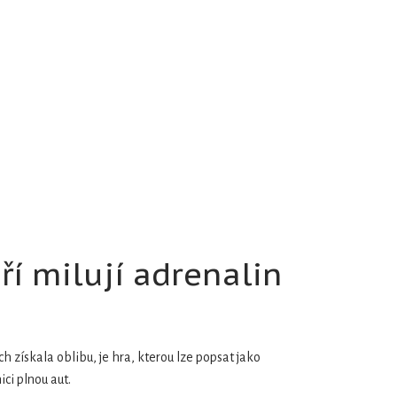
ří milují adrenalin
ch získala oblibu, je hra, kterou lze popsat jako
ici plnou aut.