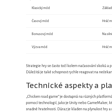
Klasický mód
Základn
Časový mód
Hráč m
Bonusový mód
Na siln
Výzva mód
Hráč mu
Strategie hry se často točí kolem načasování skoků a 
Důležitá je také schopnost rychle reagovat na nečekané 
Technické aspekty a pl
„Chicken road game“ je dostupná na různých platformác
pomocí technologií, jako je Unity nebo GameMaker, které
snadné hratelnosti. Důraz je kladen na plynulost hry a