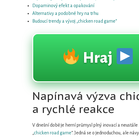
{Eng}
Dopaminový efekt a opakování
Alternativy a podobné hry na trhu
Budoucí trendy a vývoj „chicken road game“
Hraj
Napínavá výzva chic
a rychlé reakce
V dnešní době je herní průmysl plný inovací a neustále s
„
chicken road game
“. Jedná se o jednoduchou, ale návyk