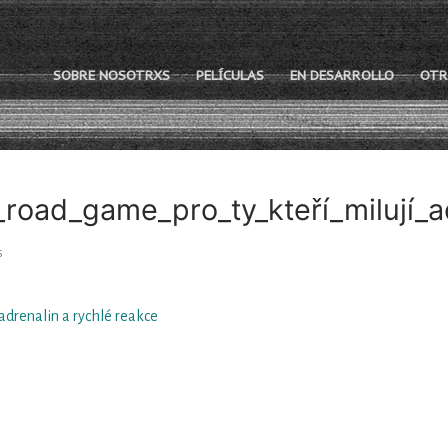
SOBRE NOSOTRXS
PELÍCULAS
EN DESARROLLO
OTR
road_game_pro_ty_kteří_milují_ad
S
adrenalin a rychlé reakce
olibrería