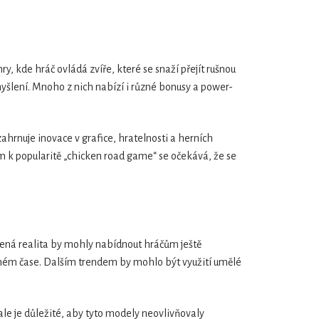
y, kde hráč ovládá zvíře, které se snaží přejít rušnou
 myšlení. Mnoho z nich nabízí i různé bonusy a power-
 zahrnuje inovace v grafice, hratelnosti a herních
m k popularitě „chicken road game“ se očekává, že se
ířená realita by mohly nabídnout hráčům ještě
eálném čase. Dalším trendem by mohlo být využití umělé
ale je důležité, aby tyto modely neovlivňovaly