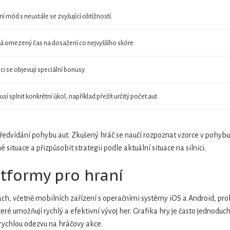
í mód s neustále se zvyšující obtížností.
á omezený čas na dosažení co nejvyššího skóre.
ici se objevují speciální bonusy.
sí splnit konkrétní úkol, například přežít určitý počet aut.
předvídání pohybu aut. Zkušený hráč se naučí rozpoznat vzorce v pohybu 
situace a přizpůsobit strategii podle aktuální situace na silnici.
atformy pro hraní
h, včetně mobilních zařízení s operačními systémy iOS a Android, proh
 umožňují rychlý a efektivní vývoj her. Grafika hry je často jednoduchá
 rychlou odezvu na hráčovy akce.