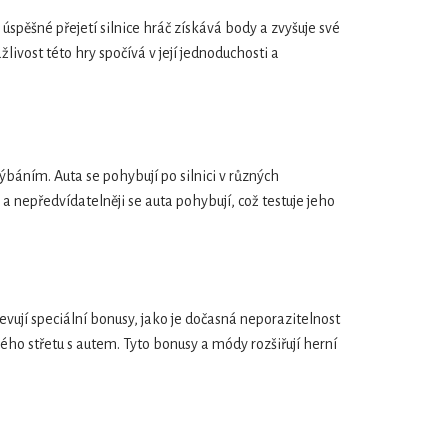
 úspěšné přejetí silnice hráč získává body a zvyšuje své
livost této hry spočívá v její jednoduchosti a
báním. Auta se pohybují po silnici v různých
 a nepředvídatelněji se auta pohybují, což testuje jeho
vují speciální bonusy, jako je dočasná neporazitelnost
ho střetu s autem. Tyto bonusy a módy rozšiřují herní