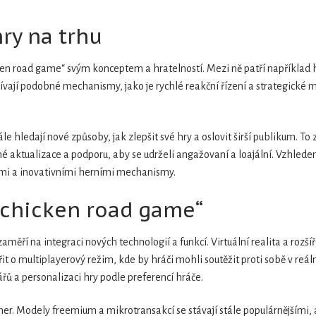
ry na trhu
ken road game“ svým konceptem a hratelností. Mezi ně patří například hr
užívají podobné mechanismy, jako je rychlé reakční řízení a strategické
le hledají nové způsoby, jak zlepšit své hry a oslovit širší publikum. To
 aktualizace a podporu, aby se udrželi angažovaní a loajální. Vzhlede
emi a inovativními herními mechanismy.
 „chicken road game“
ěří na integraci nových technologií a funkcí. Virtuální realita a rozš
šířit o multiplayerový režim, kde by hráči mohli soutěžit proti sobě v r
ů a personalizaci hry podle preferencí hráče.
her. Modely freemium a mikrotransakcí se stávají stále populárnějšími, 