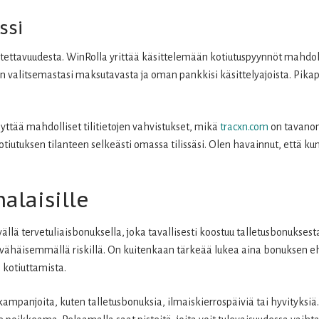
ssi
luotettavuudesta. WinRolla yrittää käsittelemään kotiutuspyynnöt mahd
n valitsemastasi maksutavasta ja oman pankkisi käsittelyajoista. Pikapal
äyttää mahdolliset tilitietojen vahvistukset, mikä
tracxn.com
on tavanoma
utuksen tilanteen selkeästi omassa tilissäsi. Olen havainnut, että kun
alaisille
ällä tervetuliaisbonuksella, joka tavallisesti koostuu talletusbonukse
an vähäisemmällä riskillä. On kuitenkaan tärkeää lukea aina bonuksen eh
 kotiuttamista.
 kampanjoita, kuten talletusbonuksia, ilmaiskierrospäiviä tai hyvityksi