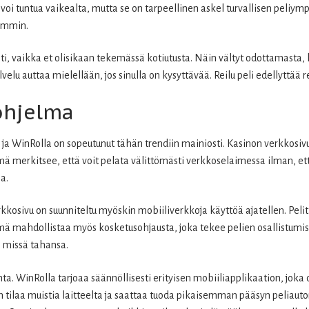
i voi tuntua vaikealta, mutta se on tarpeellinen askel turvallisen peliympä
vammin.
i, vaikka et olisikaan tekemässä kotiutusta. Näin vältyt odottamasta, 
velu auttaa mielellään, jos sinulla on kysyttävää. Reilu peli edellyttää r
ohjelma
 WinRolla on sopeutunut tähän trendiin mainiosti. Kasinon verkkosivu 
mä merkitsee, että voit pelata välittömästi verkkoselaimessa ilman, et
a.
kkosivu on suunniteltu myöskin mobiiliverkkoja käyttöä ajatellen. Pelit
ä mahdollistaa myös kosketusohjausta, joka tekee pelien osallistumisesta
n missä tahansa.
inta. WinRolla tarjoaa säännöllisesti erityisen mobiiliapplikaation, joka 
ilaa muistia laitteelta ja saattaa tuoda pikaisemman pääsyn peliautom