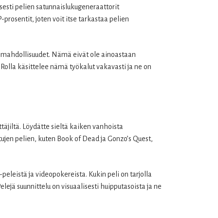
sesti pelien satunnaislukugeneraattorit
prosentit, joten voit itse tarkastaa pelien
en mahdollisuudet. Nämä eivät ole ainoastaan
nRolla käsittelee nämä työkalut vakavasti ja ne on
äjiltä. Löydätte sieltä kaiken vanhoista
tujen pelien, kuten Book of Dead ja Gonzo’s Quest,
peleistä ja videopokereista. Kukin peli on tarjolla
elejä suunnittelu on visuaalisesti huipputasoista ja ne