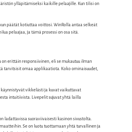
ristön ylläpitämiseksi kaikille pelaajille. Kun tilisi on
kun päätät kotiuttaa voittosi. WinRolla antaa selkeät
eilua pelaajaa, ja tämä prosessi on osa sitä.
on erittäin responsiivinen, eli se mukautuu ilman
tä tarvitsisit omaa applikaatiota. Koko ominaisuudet,
 käynnistyvät vikkelästi ja kuvat vaikuttavat
 intuitiivista. Livepelit sujuvat yhtä lailla
on ladattavissa suoraviivaisesti kasinon sivustolta.
aatteihin. Se on luotu tuottamaan yhtä turvallinen ja