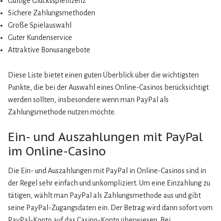
Gültige Glücksspiellizenz
Sichere Zahlungsmethoden
Große Spielauswahl
Guter Kundenservice
Attraktive Bonusangebote
Diese Liste bietet einen guten Überblick über die wichtigsten
Punkte, die bei der Auswahl eines Online-Casinos berücksichtigt
werden sollten, insbesondere wenn man PayPal als
Zahlungsmethode nutzen möchte.
Ein- und Auszahlungen mit PayPal
im Online-Casino
Die Ein- und Auszahlungen mit PayPal in Online-Casinos sind in
der Regel sehr einfach und unkompliziert. Um eine Einzahlung zu
tätigen, wählt man PayPal als Zahlungsmethode aus und gibt
seine PayPal-Zugangsdaten ein. Der Betrag wird dann sofort vom
PayPal-Konto auf das Casino-Konto überwiesen. Bei