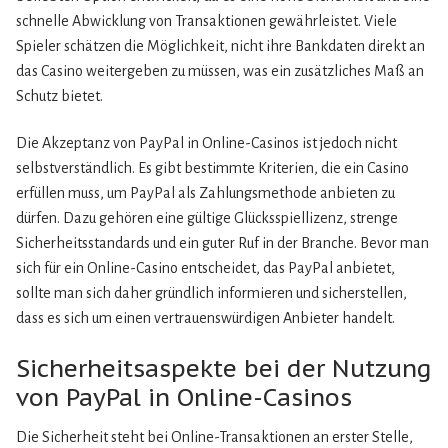
schnelle Abwicklung von Transaktionen gewährleistet. Viele
Spieler schätzen die Möglichkeit, nicht ihre Bankdaten direkt an
das Casino weitergeben zu müssen, was ein zusätzliches Maß an
Schutz bietet.
Die Akzeptanz von PayPal in Online-Casinos ist jedoch nicht
selbstverständlich. Es gibt bestimmte Kriterien, die ein Casino
erfüllen muss, um PayPal als Zahlungsmethode anbieten zu
dürfen. Dazu gehören eine gültige Glücksspiellizenz, strenge
Sicherheitsstandards und ein guter Ruf in der Branche. Bevor man
sich für ein Online-Casino entscheidet, das PayPal anbietet,
sollte man sich daher gründlich informieren und sicherstellen,
dass es sich um einen vertrauenswürdigen Anbieter handelt.
Sicherheitsaspekte bei der Nutzung
von PayPal in Online-Casinos
Die Sicherheit steht bei Online-Transaktionen an erster Stelle,