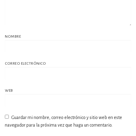
NOMBRE
CORREO ELECTRÓNICO
WEB
Guardar mi nombre, correo electrónico y sitio web en este
navegador para la próxima vez que haga un comentario.