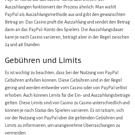
Auszahlungen funktioniert der Prozess ähnlich: Man wählt
PayPal als Auszahlungsmethode aus und gibt den gewünschten
Betrag an. Das Casino prüft die Auszahlung und sendet den Betrag
dann an das PayPal-Konto des Spielers. Die Auszahlungsdauer
kann je nach Casino variieren, beträgt aber in der Regel zwischen
24 und 48 Stunden.
Gebühren und Limits
Es ist wichtig zu beachten, dass bei der Nutzung von PayPal
Gebühren anfallen können. Diese Gebühren sind in der Regel
gering und werden entweder vom Casino oder von PayPal selbst
erhoben. Auch können Limits für die Ein- und Auszahlungsbeträge
gelten. Diese Limits sind von Casino zu Casino unterschiedlich und
können je nach Status des Spielers variieren. Es ist ratsam, sich
vor der Nutzung von PayPal über die geltenden Gebühren und
Limits zu informieren, um unangenehme Überraschungen zu
vermeiden.