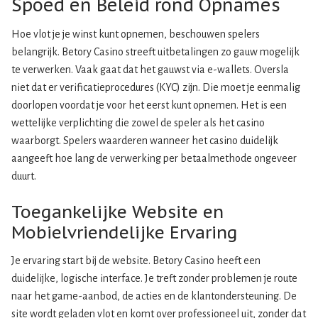
Spoed en Beleid rond Opnames
Hoe vlot je je winst kunt opnemen, beschouwen spelers
belangrijk. Betory Casino streeft uitbetalingen zo gauw mogelijk
te verwerken. Vaak gaat dat het gauwst via e-wallets. Oversla
niet dat er verificatieprocedures (KYC) zijn. Die moet je eenmalig
doorlopen voordat je voor het eerst kunt opnemen. Het is een
wettelijke verplichting die zowel de speler als het casino
waarborgt. Spelers waarderen wanneer het casino duidelijk
aangeeft hoe lang de verwerking per betaalmethode ongeveer
duurt.
Toegankelijke Website en
Mobielvriendelijke Ervaring
Je ervaring start bij de website. Betory Casino heeft een
duidelijke, logische interface. Je treft zonder problemen je route
naar het game-aanbod, de acties en de klantondersteuning. De
site wordt geladen vlot en komt over professioneel uit, zonder dat