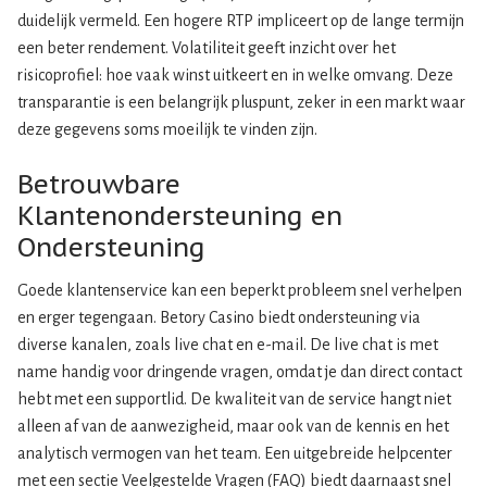
duidelijk vermeld. Een hogere RTP impliceert op de lange termijn
een beter rendement. Volatiliteit geeft inzicht over het
risicoprofiel: hoe vaak winst uitkeert en in welke omvang. Deze
transparantie is een belangrijk pluspunt, zeker in een markt waar
deze gegevens soms moeilijk te vinden zijn.
Betrouwbare
Klantenondersteuning en
Ondersteuning
Goede klantenservice kan een beperkt probleem snel verhelpen
en erger tegengaan. Betory Casino biedt ondersteuning via
diverse kanalen, zoals live chat en e-mail. De live chat is met
name handig voor dringende vragen, omdat je dan direct contact
hebt met een supportlid. De kwaliteit van de service hangt niet
alleen af van de aanwezigheid, maar ook van de kennis en het
analytisch vermogen van het team. Een uitgebreide helpcenter
met een sectie Veelgestelde Vragen (FAQ) biedt daarnaast snel