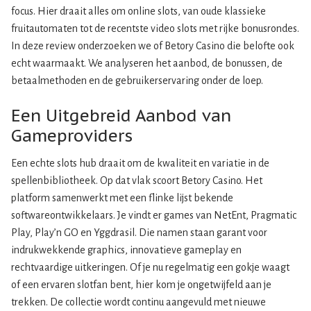
{Eng}
focus. Hier draait alles om online slots, van oude klassieke
fruitautomaten tot de recentste video slots met rijke bonusrondes.
In deze review onderzoeken we of Betory Casino die belofte ook
echt waarmaakt. We analyseren het aanbod, de bonussen, de
betaalmethoden en de gebruikerservaring onder de loep.
Een Uitgebreid Aanbod van
Gameproviders
Een echte slots hub draait om de kwaliteit en variatie in de
spellenbibliotheek. Op dat vlak scoort Betory Casino. Het
platform samenwerkt met een flinke lijst bekende
softwareontwikkelaars. Je vindt er games van NetEnt, Pragmatic
Play, Play’n GO en Yggdrasil. Die namen staan garant voor
indrukwekkende graphics, innovatieve gameplay en
rechtvaardige uitkeringen. Of je nu regelmatig een gokje waagt
of een ervaren slotfan bent, hier kom je ongetwijfeld aan je
trekken. De collectie wordt continu aangevuld met nieuwe