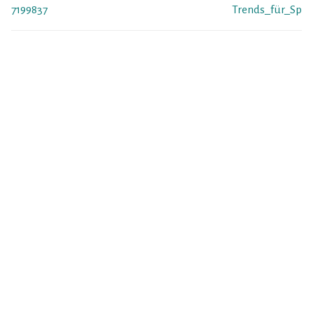
entradas
post:
post:
7199837
Trends_für_Sp