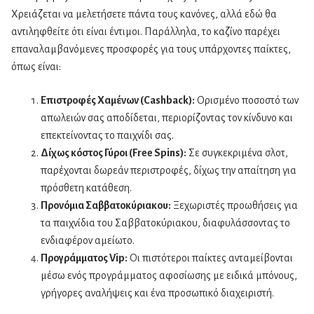
Χρειάζεται να μελετήσετε πάντα τους κανόνες, αλλά εδώ θα
αντιληφθείτε ότι είναι έντιμοι. Παράλληλα, το καζίνο παρέχει
επαναλαμβανόμενες προσφορές για τους υπάρχοντες παίκτες,
όπως είναι:
Επιστροφές Χαμένων (Cashback):
Ορισμένο ποσοστό των
απωλειών σας αποδίδεται, περιορίζοντας τον κίνδυνο και
επεκτείνοντας το παιχνίδι σας.
Δίχως κόστος Γύροι (Free Spins):
Σε συγκεκριμένα σλοτ,
παρέχονται δωρεάν περιστροφές, δίχως την απαίτηση για
πρόσθετη κατάθεση.
Προνόμια Σαββατοκύριακου:
Ξεχωριστές προωθήσεις για
τα παιχνίδια του Σαββατοκύριακου, διαφυλάσσοντας το
ενδιαφέρον αμείωτο.
Προγράμματος Vip:
Οι πιστότεροι παίκτες ανταμείβονται
μέσω ενός προγράμματος αφοσίωσης με ειδικά μπόνους,
γρήγορες αναλήψεις και ένα προσωπικό διαχειριστή.