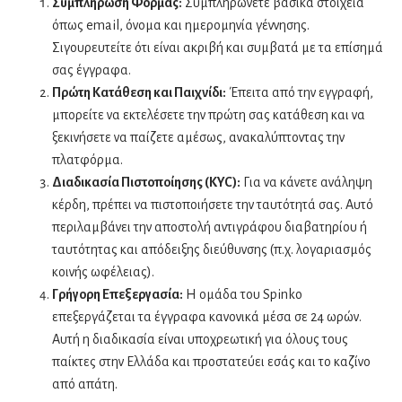
Συμπλήρωση Φόρμας:
Συμπληρώνετε βασικά στοιχεία
όπως email, όνομα και ημερομηνία γέννησης.
Σιγουρευτείτε ότι είναι ακριβή και συμβατά με τα επίσημά
σας έγγραφα.
Πρώτη Κατάθεση και Παιχνίδι:
Έπειτα από την εγγραφή,
μπορείτε να εκτελέσετε την πρώτη σας κατάθεση και να
ξεκινήσετε να παίζετε αμέσως, ανακαλύπτοντας την
πλατφόρμα.
Διαδικασία Πιστοποίησης (KYC):
Για να κάνετε ανάληψη
κέρδη, πρέπει να πιστοποιήσετε την ταυτότητά σας. Αυτό
περιλαμβάνει την αποστολή αντιγράφου διαβατηρίου ή
ταυτότητας και απόδειξης διεύθυνσης (π.χ. λογαριασμός
κοινής ωφέλειας).
Γρήγορη Επεξεργασία:
Η ομάδα του Spinko
επεξεργάζεται τα έγγραφα κανονικά μέσα σε 24 ωρών.
Αυτή η διαδικασία είναι υποχρεωτική για όλους τους
παίκτες στην Ελλάδα και προστατεύει εσάς και το καζίνο
από απάτη.