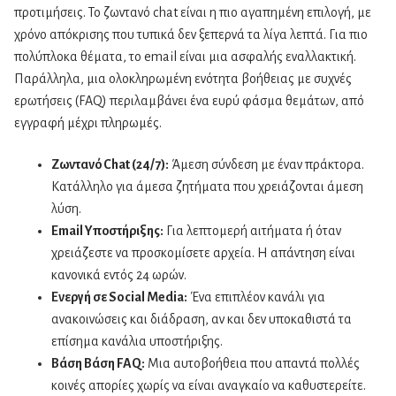
προτιμήσεις. Το ζωντανό chat είναι η πιο αγαπημένη επιλογή, με
χρόνο απόκρισης που τυπικά δεν ξεπερνά τα λίγα λεπτά. Για πιο
πολύπλοκα θέματα, το email είναι μια ασφαλής εναλλακτική.
Παράλληλα, μια ολοκληρωμένη ενότητα βοήθειας με συχνές
ερωτήσεις (FAQ) περιλαμβάνει ένα ευρύ φάσμα θεμάτων, από
εγγραφή μέχρι πληρωμές.
Ζωντανό Chat (24/7):
Άμεση σύνδεση με έναν πράκτορα.
Κατάλληλο για άμεσα ζητήματα που χρειάζονται άμεση
λύση.
Email Υποστήριξης:
Για λεπτομερή αιτήματα ή όταν
χρειάζεστε να προσκομίσετε αρχεία. Η απάντηση είναι
κανονικά εντός 24 ωρών.
Ενεργή σε Social Media:
Ένα επιπλέον κανάλι για
ανακοινώσεις και διάδραση, αν και δεν υποκαθιστά τα
επίσημα κανάλια υποστήριξης.
Βάση Βάση FAQ:
Μια αυτοβοήθεια που απαντά πολλές
κοινές απορίες χωρίς να είναι αναγκαίο να καθυστερείτε.