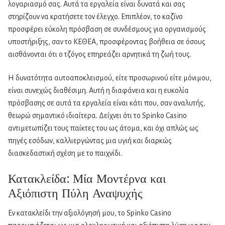
λογαριασμό σας. Αυτά τα εργαλεία είναι δυνατά και σας
στηρίζουν να κρατήσετε τον έλεγχο. Επιπλέον, το καζίνο
προσφέρει εύκολη πρόσβαση σε συνδέσμους για οργανισμούς
υποστήριξης, σαν το ΚΕΘΕΑ, προσφέροντας βοήθεια σε όσους
αισθάνονται ότι ο τζόγος επηρεάζει αρνητικά τη ζωή τους.
Η δυνατότητα αυτοαποκλεισμού, είτε προσωρινού είτε μόνιμου,
είναι συνεχώς διαθέσιμη. Αυτή η διαφάνεια και η ευκολία
πρόσβασης σε αυτά τα εργαλεία είναι κάτι που, σαν αναλυτής,
θεωρώ σημαντικό ιδιαίτερα. Δείχνει ότι το Spinko Casino
αντιμετωπίζει τους παίκτες του ως άτομα, και όχι απλώς ως
πηγές εσόδων, καλλιεργώντας μια υγιή και διαρκώς
διασκεδαστική σχέση με το παιχνίδι.
Κατακλείδα: Μία Μοντέρνα και
Αξιόπιστη Πύλη Αναψυχής
Εν κατακλείδι την αξιολόγησή μου, το Spinko Casino