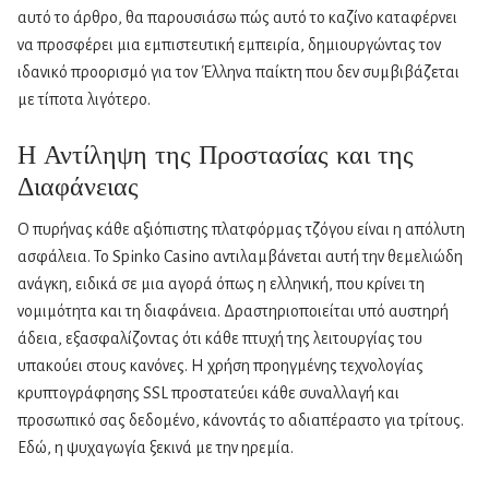
{Eng}
αυτό το άρθρο, θα παρουσιάσω πώς αυτό το καζίνο καταφέρνει
να προσφέρει μια εμπιστευτική εμπειρία, δημιουργώντας τον
ιδανικό προορισμό για τον Έλληνα παίκτη που δεν συμβιβάζεται
με τίποτα λιγότερο.
Η Αντίληψη της Προστασίας και της
Διαφάνειας
Ο πυρήνας κάθε αξιόπιστης πλατφόρμας τζόγου είναι η απόλυτη
ασφάλεια. Το Spinko Casino αντιλαμβάνεται αυτή την θεμελιώδη
ανάγκη, ειδικά σε μια αγορά όπως η ελληνική, που κρίνει τη
νομιμότητα και τη διαφάνεια. Δραστηριοποιείται υπό αυστηρή
άδεια, εξασφαλίζοντας ότι κάθε πτυχή της λειτουργίας του
υπακούει στους κανόνες. Η χρήση προηγμένης τεχνολογίας
κρυπτογράφησης SSL προστατεύει κάθε συναλλαγή και
προσωπικό σας δεδομένο, κάνοντάς το αδιαπέραστο για τρίτους.
Εδώ, η ψυχαγωγία ξεκινά με την ηρεμία.