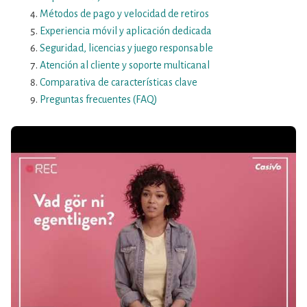
{Eng}
Métodos de pago y velocidad de retiros
Experiencia móvil y aplicación dedicada
Seguridad, licencias y juego responsable
Atención al cliente y soporte multicanal
Comparativa de características clave
Preguntas frecuentes (FAQ)