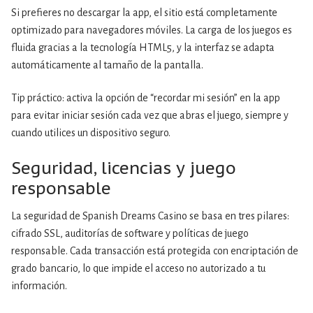
Si prefieres no descargar la app, el sitio está completamente
optimizado para navegadores móviles. La carga de los juegos es
fluida gracias a la tecnología HTML5, y la interfaz se adapta
automáticamente al tamaño de la pantalla.
Tip práctico: activa la opción de “recordar mi sesión” en la app
para evitar iniciar sesión cada vez que abras el juego, siempre y
cuando utilices un dispositivo seguro.
Seguridad, licencias y juego
responsable
La seguridad de Spanish Dreams Casino se basa en tres pilares:
cifrado SSL, auditorías de software y políticas de juego
responsable. Cada transacción está protegida con encriptación de
grado bancario, lo que impide el acceso no autorizado a tu
información.