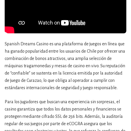
Spanish Dreams Casino es una plataforma de juegos en línea que
ha ganado popularidad entre los usuarios de Chile por ofrecer una
combinación de bonos atractivos, una amplia selección de
máquinas tragamonedas y mesas de casino en vivo. Su reputación
de “confiable” se sustenta en la licencia emitida por la autoridad
de juego de Curazao, lo que obliga al operador a cumplir con
estándares internacionales de seguridad y juego responsable.
Para los jugadores que buscan una experiencia sin sorpresas, el
casino garantiza que todos los datos personales y financieros se
protegen mediante cifrado SSL de 256 bits. Además, la auditoría
regular de sus juegos por parte de eCOGRA asegura que los
resultados sean aleatorios y justos, lo que refuerza la confianza de