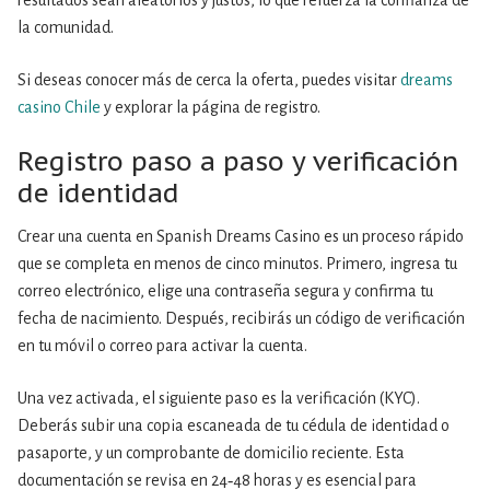
la comunidad.
Si deseas conocer más de cerca la oferta, puedes visitar
dreams
casino Chile
y explorar la página de registro.
Registro paso a paso y verificación
de identidad
Crear una cuenta en Spanish Dreams Casino es un proceso rápido
que se completa en menos de cinco minutos. Primero, ingresa tu
correo electrónico, elige una contraseña segura y confirma tu
fecha de nacimiento. Después, recibirás un código de verificación
en tu móvil o correo para activar la cuenta.
Una vez activada, el siguiente paso es la verificación (KYC).
Deberás subir una copia escaneada de tu cédula de identidad o
pasaporte, y un comprobante de domicilio reciente. Esta
documentación se revisa en 24‑48 horas y es esencial para