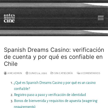
Ir
al
contenido
Spanish Dreams Casino: verificación
de cuenta y por qué es confiable en
Sobre nosotrxs
Chile
Películas
AMCADMIN
JUNIO 24, 2026
SIN CATEGORÍA
0 COMENTARIOS
En desarrollo
¿Qué es Spanish Dreams Casino y por qué es un casino
Otros mapas_Videolibrería
confiable?
Registro paso a paso y verificación de identidad
Contacto
Bonos de bienvenida y requisitos de apuesta (wagering
requirements)