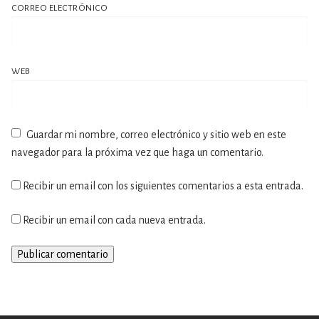
CORREO ELECTRÓNICO
WEB
Guardar mi nombre, correo electrónico y sitio web en este
navegador para la próxima vez que haga un comentario.
Recibir un email con los siguientes comentarios a esta entrada.
Recibir un email con cada nueva entrada.