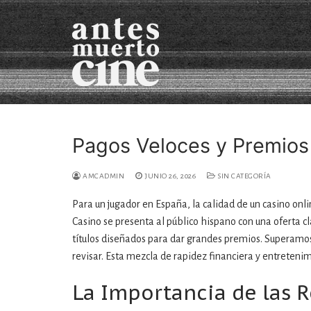
Ir
al
contenido
Pagos Veloces y Premios 
Sobre nosotrxs
AMCADMIN
JUNIO 26, 2026
SIN CATEGORÍA
Películas
Para un jugador en España, la calidad de un casino onli
Casino se presenta al público hispano con una oferta c
En desarrollo
títulos diseñados para dar grandes premios. Superamos 
Otros mapas_Vide
revisar. Esta mezcla de rapidez financiera y entretenim
Contacto
La Importancia de las R