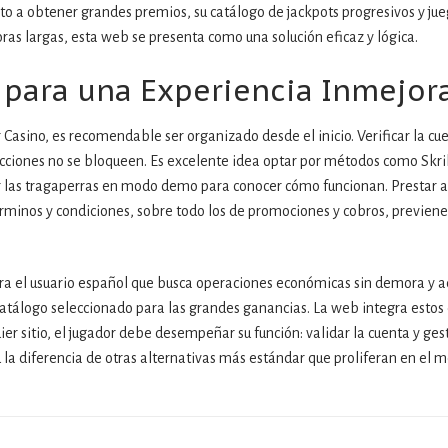
nto a obtener grandes premios, su catálogo de jackpots progresivos y ju
ras largas, esta web se presenta como una solución eficaz y lógica.
 para una Experiencia Inmejora
 Casino, es recomendable ser organizado desde el inicio. Verificar la c
cciones no se bloqueen. Es excelente idea optar por métodos como Skrill
tar las tragaperras en modo demo para conocer cómo funcionan. Prestar
s términos y condiciones, sobre todo los de promociones y cobros, previe
ara el usuario español que busca operaciones económicas sin demora y a
 catálogo seleccionado para las grandes ganancias. La web integra esto
er sitio, el jugador debe desempeñar su función: validar la cuenta y ge
d la diferencia de otras alternativas más estándar que proliferan en el 