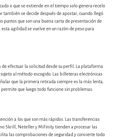
cado o que se extiende en el tiempo solo genera recelo
or también se decide después de apostar, cuando llegó
os puntos que son una buena carta de presentación de
, esta agilidad se vuelve en un razón de peso para
 de efectuar la solicitud desde su perfil. La plataforma
 sujeto al método escogido. Las billeteras electrónicas
ñalar que la primera retirada siempre es la más lenta.
que permite que luego todo funcione sin problemas.
ención a los que son más rápidos. Las transferencias
o Skrill, Neteller y MiFinity tienden a procesar las
cilita las comprobaciones de seguridad y convierte todo