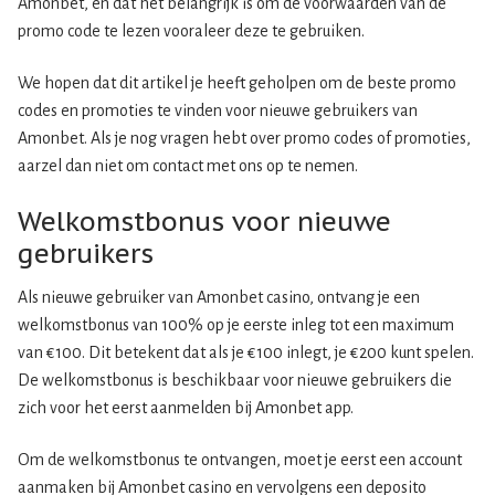
Amonbet, en dat het belangrijk is om de voorwaarden van de
promo code te lezen vooraleer deze te gebruiken.
We hopen dat dit artikel je heeft geholpen om de beste promo
codes en promoties te vinden voor nieuwe gebruikers van
Amonbet. Als je nog vragen hebt over promo codes of promoties,
aarzel dan niet om contact met ons op te nemen.
Welkomstbonus voor nieuwe
gebruikers
Als nieuwe gebruiker van Amonbet casino, ontvang je een
welkomstbonus van 100% op je eerste inleg tot een maximum
van €100. Dit betekent dat als je €100 inlegt, je €200 kunt spelen.
De welkomstbonus is beschikbaar voor nieuwe gebruikers die
zich voor het eerst aanmelden bij Amonbet app.
Om de welkomstbonus te ontvangen, moet je eerst een account
aanmaken bij Amonbet casino en vervolgens een deposito