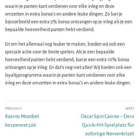
waarin je punten kunt verdienen voor elke inleg en deze
omzetten in extra bonus’s en andere leuke dingen. Zo kun je
bijvoorbeeld een extra 5% bonus ontvangen op je inleg als je een
bepaalde hoeveelheid punten hebt verdiend.
En om het allemaal nog leuker te maken, bieden wij ook een
speciale actie voor de beste spelers. Als je een bepaalde
hoeveelheid punten hebt verdiend, kun je een extra 10% bonus
ontvangen op je inleg. En dat’s nog niet alles! Wij bieden ook een
loyaltyprogramma waarin je punten kunt verdienen voor elke
inleg en deze omzetten in extra bonus’s en andere leuke dingen.
Navegación
PREVIOUS
NEXT
de
Previous
Next
Kasino Mostbet
Oscar Spin Casino – Dein
entradas
post:
post:
bezpenost.526
Quick‑Hit Spielplatz für
sofortige Nervenkitzel