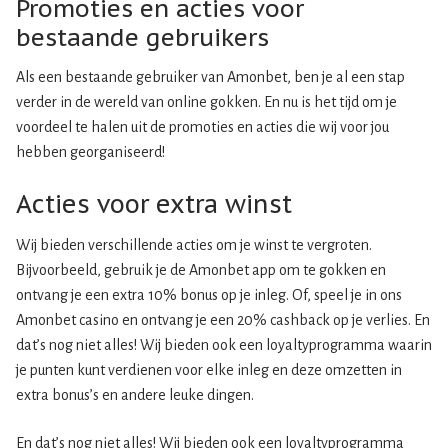
Promoties en acties voor
bestaande gebruikers
Als een bestaande gebruiker van Amonbet, ben je al een stap
verder in de wereld van online gokken. En nu is het tijd om je
voordeel te halen uit de promoties en acties die wij voor jou
hebben georganiseerd!
Acties voor extra winst
Wij bieden verschillende acties om je winst te vergroten.
Bijvoorbeeld, gebruik je de Amonbet app om te gokken en
ontvang je een extra 10% bonus op je inleg. Of, speel je in ons
Amonbet casino en ontvang je een 20% cashback op je verlies. En
dat’s nog niet alles! Wij bieden ook een loyaltyprogramma waarin
je punten kunt verdienen voor elke inleg en deze omzetten in
extra bonus’s en andere leuke dingen.
En dat’s nog niet alles! Wij bieden ook een loyaltyprogramma