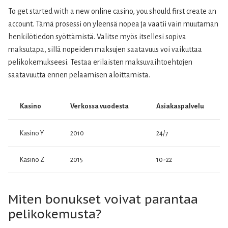
To get started with a new online casino, you should first create an
account. Tämä prosessi on yleensä nopea ja vaatii vain muutaman
henkilötiedon syöttämistä. Valitse myös itsellesi sopiva
maksutapa, sillä nopeiden maksujen saatavuus voi vaikuttaa
pelikokemukseesi. Testaa erilaisten maksuvaihtoehtojen
saatavuutta ennen pelaamisen aloittamista.
Kasino
Verkossa vuodesta
Asiakaspalvelu
Kasino Y
2010
24/7
Kasino Z
2015
10-22
Miten bonukset voivat parantaa
pelikokemusta?