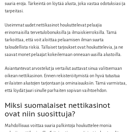
{Eng}
suuria eroja. Tärkeintä on löytää alusta, joka vastaa odotuksiasi ja
tarpeitasi.
Useimmat uudet nettikasinot houkuttelevat pelaajia
erinomaisilla tervetulobonuksilla ja ilmaiskierroksilla. Tämä
tarkoittaa, että voit aloittaa pelaamisen ilman suurta
taloudellista riskiä. Tällaiset tarjoukset ovat houkuttelevia, ja ne
saavat monet pelaajat kokeilemaan onneaan uusilla alustoilla.
Asiantuntevat arvostelut ja vertailut auttavat sinua valitsemaan
oikean nettikasinon. Ennen rekisteröitymistä on hyvä tutustua
erilaisten alustojen tarjontaan ja ominaisuuksiin. Tämä varmistaa,
että löydät juuri sinulle parhaiten sopivan vaihtoehdon.
Miksi suomalaiset nettikasinot
ovat niin suosittuja?
Mahdollisuus voittaa suuria palkintoja houkuttelee monia