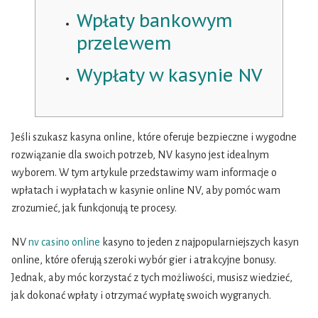
Wpłaty bankowym
przelewem
Wypłaty w kasynie NV
Jeśli szukasz kasyna online, które oferuje bezpieczne i wygodne
rozwiązanie dla swoich potrzeb, NV kasyno jest idealnym
wyborem. W tym artykule przedstawimy wam informacje o
wpłatach i wypłatach w kasynie online NV, aby pomóc wam
zrozumieć, jak funkcjonują te procesy.
NV
nv casino online
kasyno to jeden z najpopularniejszych kasyn
online, które oferują szeroki wybór gier i atrakcyjne bonusy.
Jednak, aby móc korzystać z tych możliwości, musisz wiedzieć,
jak dokonać wpłaty i otrzymać wypłatę swoich wygranych.