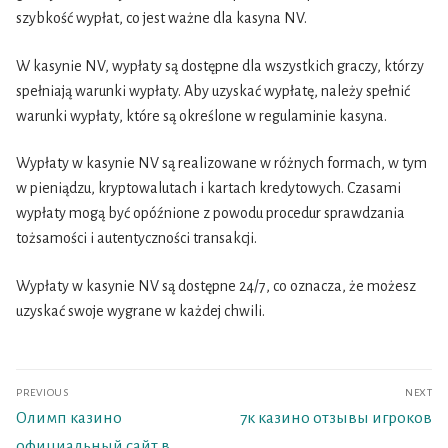
szybkość wypłat, co jest ważne dla kasyna NV.
W kasynie NV, wypłaty są dostępne dla wszystkich graczy, którzy
spełniają warunki wypłaty. Aby uzyskać wypłatę, należy spełnić
warunki wypłaty, które są określone w regulaminie kasyna.
Wypłaty w kasynie NV są realizowane w różnych formach, w tym
w pieniądzu, kryptowalutach i kartach kredytowych. Czasami
wypłaty mogą być opóźnione z powodu procedur sprawdzania
tożsamości i autentyczności transakcji.
Wypłaty w kasynie NV są dostępne 24/7, co oznacza, że możesz
uzyskać swoje wygrane w każdej chwili.
Navegación
PREVIOUS
NEXT
de
Previous
Next
Олимп казино
7к казино отзывы игроков
entradas
post:
post:
официальный сайт в