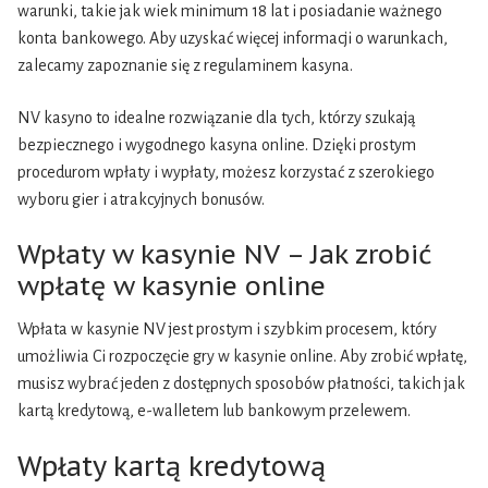
warunki, takie jak wiek minimum 18 lat i posiadanie ważnego
konta bankowego. Aby uzyskać więcej informacji o warunkach,
zalecamy zapoznanie się z regulaminem kasyna.
NV kasyno to idealne rozwiązanie dla tych, którzy szukają
bezpiecznego i wygodnego kasyna online. Dzięki prostym
procedurom wpłaty i wypłaty, możesz korzystać z szerokiego
wyboru gier i atrakcyjnych bonusów.
Wpłaty w kasynie NV – Jak zrobić
wpłatę w kasynie online
Wpłata w kasynie NV jest prostym i szybkim procesem, który
umożliwia Ci rozpoczęcie gry w kasynie online. Aby zrobić wpłatę,
musisz wybrać jeden z dostępnych sposobów płatności, takich jak
kartą kredytową, e-walletem lub bankowym przelewem.
Wpłaty kartą kredytową