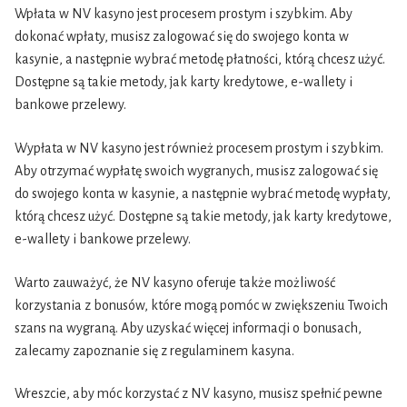
Wpłata w NV kasyno jest procesem prostym i szybkim. Aby
dokonać wpłaty, musisz zalogować się do swojego konta w
kasynie, a następnie wybrać metodę płatności, którą chcesz użyć.
Dostępne są takie metody, jak karty kredytowe, e-wallety i
bankowe przelewy.
Wypłata w NV kasyno jest również procesem prostym i szybkim.
Aby otrzymać wypłatę swoich wygranych, musisz zalogować się
do swojego konta w kasynie, a następnie wybrać metodę wypłaty,
którą chcesz użyć. Dostępne są takie metody, jak karty kredytowe,
e-wallety i bankowe przelewy.
Warto zauważyć, że NV kasyno oferuje także możliwość
korzystania z bonusów, które mogą pomóc w zwiększeniu Twoich
szans na wygraną. Aby uzyskać więcej informacji o bonusach,
zalecamy zapoznanie się z regulaminem kasyna.
Wreszcie, aby móc korzystać z NV kasyno, musisz spełnić pewne