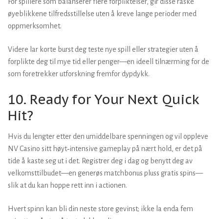
For spillere som balanserer flere forpliktelser, gir disse raske
øyeblikkene tilfredsstillelse uten å kreve lange perioder med
oppmerksomhet.
Videre lar korte burst deg teste nye spill eller strategier uten å
forplikte deg til mye tid eller penger—en ideell tilnærming for de
som foretrekker utforskning fremfor dypdykk.
10. Ready for Your Next Quick
Hit?
Hvis du lengter etter den umiddelbare spenningen og vil oppleve
NV Casino sitt høyt‑intensive gameplay på nært hold, er det på
tide å kaste seg ut i det. Registrer deg i dag og benytt deg av
velkomsttilbudet—en generøs matchbonus pluss gratis spins—
slik at du kan hoppe rett inn i actionen.
Hvert spinn kan bli din neste store gevinst; ikke la enda fem