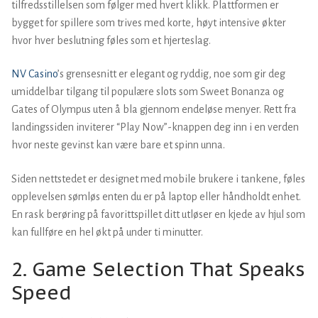
{Eng}
tilfredsstillelsen som følger med hvert klikk. Plattformen er
bygget for spillere som trives med korte, høyt intensive økter
hvor hver beslutning føles som et hjerteslag.
NV Casino
’s grensesnitt er elegant og ryddig, noe som gir deg
umiddelbar tilgang til populære slots som Sweet Bonanza og
Gates of Olympus uten å bla gjennom endeløse menyer. Rett fra
landingssiden inviterer “Play Now”-knappen deg inn i en verden
hvor neste gevinst kan være bare et spinn unna.
Siden nettstedet er designet med mobile brukere i tankene, føles
opplevelsen sømløs enten du er på laptop eller håndholdt enhet.
En rask berøring på favorittspillet ditt utløser en kjede av hjul som
kan fullføre en hel økt på under ti minutter.
2. Game Selection That Speaks
Speed