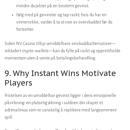
mindre du jakter på en bestemt gevinst.
Følg med på gevinster og tap raskt; hvis du har en
vinnerrekke, vurder å ta ut noe av overskuddet før du
fortsetter.
Siden NV Casino tilbyr umiddelbare innskuddsalternativer—
inkludert crypto-wallets—kan du fylle på raskt og opprettholde
momentum uten å vente på betalingsbehandling.
9. Why Instant Wins Motivate
Players
Fristelsen av en umiddelbar gevinst ligger i dens emosjonelle
påvirkning: en plutselig økning i saldoen din skaper et
adrenalinsus som er vanskelig å replikere med langsommere
spill.