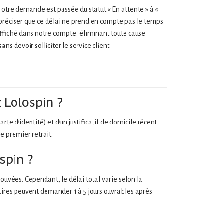
Notre demande est passée du statut « En attente » à «
 préciser que ce délai ne prend en compte pas le temps
affiché dans notre compte, éliminant toute cause
 devoir solliciter le service client.
 Lolospin ?
te d’identité) et d’un justificatif de domicile récent.
e premier retrait.
spin ?
uvées. Cependant, le délai total varie selon la
aires peuvent demander 1 à 5 jours ouvrables après