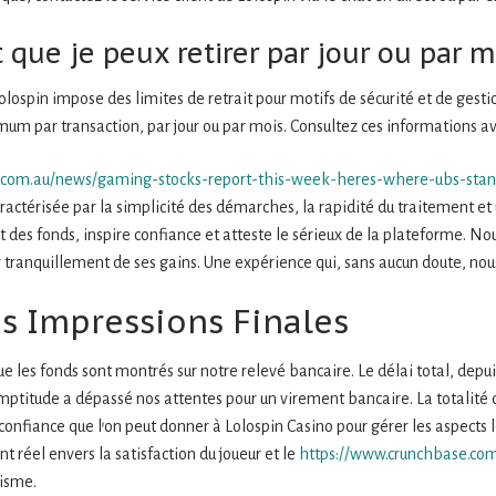
 que je peux retirer par jour ou par m
olospin impose des limites de retrait pour motifs de sécurité et de gesti
um par transaction, par jour ou par mois. Consultez ces informations av
.com.au/news/gaming-stocks-report-this-week-heres-where-ubs-stan
ractérisée par la simplicité des démarches, la rapidité du traitement e
dit des fonds, inspire confiance et atteste le sérieux de la plateforme. 
 tranquillement de ses gains. Une expérience qui, sans aucun doute, nous
es Impressions Finales
e les fonds sont montrés sur notre relevé bancaire. Le délai total, depui
romptitude a dépassé nos attentes pour un virement bancaire. La totalit
onfiance que l’on peut donner à Lolospin Casino pour gérer les aspects les
réel envers la satisfaction du joueur et le
https://www.crunchbase.com
isme.