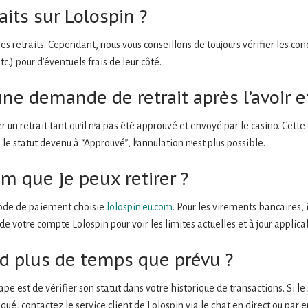
raits sur Lolospin ?
s retraits. Cependant, nous vous conseillons de toujours vérifier les cond
.) pour d’éventuels frais de leur côté.
ne demande de retrait après l’avoir e
ler un retrait tant qu’il n’a pas été approuvé et envoyé par le casino. Cet
le statut devenu à “Approuvé”, l’annulation n’est plus possible.
 que je peux retirer ?
ode de paiement choisie
lolospin.eu.com
. Pour les virements bancaires, 
de votre compte Lolospin pour voir les limites actuelles et à jour applica
nd plus de temps que prévu ?
ape est de vérifier son statut dans votre historique de transactions. Si le
qué, contactez le service client de Lolospin via le chat en direct ou par 