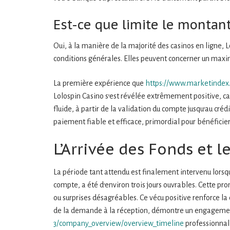
Est-ce que limite le montant
Oui, à la manière de la majorité des casinos en ligne, L
conditions générales. Elles peuvent concerner un maxim
La première expérience que
https://www.marketindex
Lolospin Casino s’est révélée extrêmement positive, ca
fluide, à partir de la validation du compte jusqu’au cré
paiement fiable et efficace, primordial pour bénéficier
L’Arrivée des Fonds et l
La période tant attendu est finalement intervenu lorsqu
compte, a été d’environ trois jours ouvrables. Cette p
ou surprises désagréables. Ce vécu positive renforce la c
de la demande à la réception, démontre un engagement 
3/company_overview/overview_timeline
professionnal