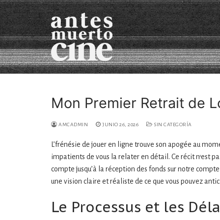
Ir
al
contenido
Mon Premier Retrait de Lo
Sobre nosotrxs
AMCADMIN
JUNIO 26, 2026
SIN CATEGORÍA
Películas
L’frénésie de jouer en ligne trouve son apogée au mome
impatients de vous la relater en détail. Ce récit n’est
En desarrollo
compte jusqu’à la réception des fonds sur notre compte 
Otros mapas_Vide
une vision claire et réaliste de ce que vous pouvez anti
Contacto
Le Processus et les Dél