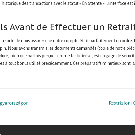
istorique des transactions avec le statut « En attente ». L’interface est 
ls Avant de Effectuer un Retrai
en sorte de nous assurer que notre compte était parfaitement en ordre. 
in. Nous avons transmis les documents demandés (copie de notre pièce d’
re, bien que parfois perçue comme fastidieuse, est un gage de sécurité
ées à tout bonus utilisé précédemment. Ces préparatifs minutieux sont la
Next
agyarországon
Restrizioni 
post: