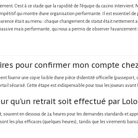
nt. C’est à ce stade que la rapidité de l’équipe du casino intervient. 
ompétitif qui montre d’une organisation performante. Il est essentiel de
nsparence était au menu : chaque changement de statut était nettement 
ssive mais performante, qui nous a permis de observer l’avancement sans
ires pour confirmer mon compte chez
 fournir une copie lisible d’une pièce d’identité officielle (passeport, car
ail sécurisé. Cette étape est indispensable pour tous les joueurs avant l
r qu’un retrait soit effectué par Lolo
, souvent en dessous de 24 heures pour les demandes standards et appro
sont les plus efficaces (quelques heures), tandis que les virements banc