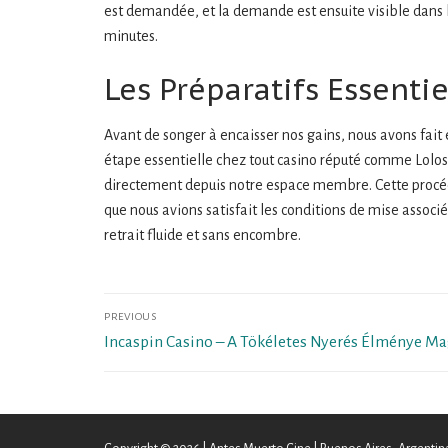
est demandée, et la demande est ensuite visible dans l’h
minutes.
Les Préparatifs Essentie
Avant de songer à encaisser nos gains, nous avons fait 
étape essentielle chez tout casino réputé comme Lolosp
directement depuis notre espace membre. Cette procédu
que nous avions satisfait les conditions de mise associ
retrait fluide et sans encombre.
Navegación
PREVIOUS
de
Previous
Incaspin Casino – A Tökéletes Nyerés Élménye M
post:
entradas