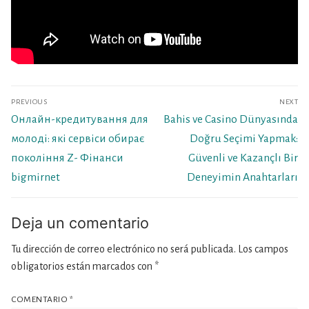
Navegación
PREVIOUS
NEXT
de
Previous
Next
Онлайн-кредитування для
Bahis ve Casino Dünyasında
entradas
post:
post:
молоді: які сервіси обирає
Doğru Seçimi Yapmak:
покоління Z- Фінанси
Güvenli ve Kazançlı Bir
bigmirnet
Deneyimin Anahtarları
Deja un comentario
Tu dirección de correo electrónico no será publicada.
Los campos
obligatorios están marcados con
*
COMENTARIO
*