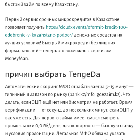
быстрый займ по всему Казахстану.
Первый сервис срочных микрокредитов в Казахстане
позволяет получить
https://cloudx.events/oformit-kredit-100-
odobrenie-v-kazahstane-podbor/
денежные средства на
лучших условиях! Быстрый микрокредит без лишних
формальностей – теперь это возможно с сервисом
MoneyMan.
причин выбрать TengeDa
Автоматический скоринг МФО отрабатывает за 5–15 минут —
типичный диапазон по рынку (bank.kz/mfo, gdezaim.kz). Что
делать, если ЭЦП ещё нет или биометрия не работает. Время
верификации — от секунд до нескольких минут, если ЭЦП у
вас уже есть. Для первого займа имеет смысл смотреть
промо-ставки 0,01%/день; для повторного — базовую ставку
и условия пролонгации. Легальная МФО обязана указать