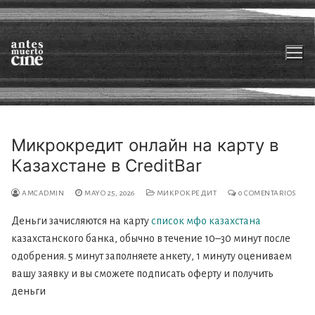
Ir
al
contenido
Микрокредит онлайн на карту в
Казахстане в СreditBar
Sobre nosotrxs
Películas
AMCADMIN
MAYO 25, 2026
МИКРОКРЕДИТ
0 COMENTARIOS
Деньги зачисляются на карту
список мфо казахстана
En desarrollo
казахстанского банка, обычно в течение 10–30 минут после
Otros mapas_Videolibrería
одобрения. 5 минут заполняете анкету, 1 минуту оцениваем
вашу заявку и вы сможете подписать оферту и получить
Contacto
деньги