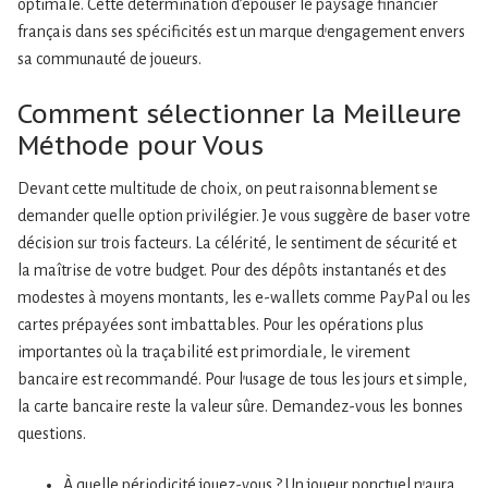
optimale. Cette détermination d’épouser le paysage financier
français dans ses spécificités est un marque d’engagement envers
sa communauté de joueurs.
Comment sélectionner la Meilleure
Méthode pour Vous
Devant cette multitude de choix, on peut raisonnablement se
demander quelle option privilégier. Je vous suggère de baser votre
décision sur trois facteurs. La célérité, le sentiment de sécurité et
la maîtrise de votre budget. Pour des dépôts instantanés et des
modestes à moyens montants, les e-wallets comme PayPal ou les
cartes prépayées sont imbattables. Pour les opérations plus
importantes où la traçabilité est primordiale, le virement
bancaire est recommandé. Pour l’usage de tous les jours et simple,
la carte bancaire reste la valeur sûre. Demandez-vous les bonnes
questions.
À quelle périodicité jouez-vous ? Un joueur ponctuel n’aura