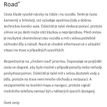
Road“
Cesta klade vysoké nároky na řidiče i na vozidlo. Terén je často
kamenitý a hrbolatý, což vyžaduje opatrnou jízdu a dobrou
technickou kondici auta. Důležité je také sledovat počasí, protože
silnice se po dešti může stát kluzkou a neprůjezdnou. Před cestou
je nezbytné zkontrolovat stav vozidla a mít s sebou potřebné
náhradní díly a nářadí. Navíc je vhodné informovat se o aktuální
situaci na trase a případných uzavírkách.
Bezpečnost je na „chicken road“ prioritou. Doporučuje se projíždět
cestu ve skupině, aby bylo možné v případě poruchy nebo nehody
poskytnout pomoc. Důležité je také mít s sebou dostatek vody a
jídla, protože na trase není mnoho obchodů a restaurací. A
nezapomeňte na kvalitní mapu a navigaci, protože signál
mobilního telefonu nemusí být v některých úsecích dostupný.
Úsek cesty