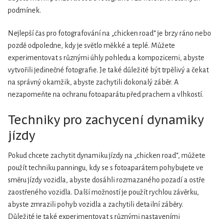
podmínek.
Nejlepší čas pro fotografování na „chicken road“ je brzy ráno nebo
pozdě odpoledne, kdy je světlo měkké a teplé. Můžete
experimentovat s různými úhly pohledu a kompozicemi, abyste
vytvořili jedinečné fotografie. Je také důležité být trpělivý a čekat
na správný okamžik, abyste zachytili dokonalý záběr. A
nezapomeňte na ochranu fotoaparátu před prachem a vlhkostí.
Techniky pro zachycení dynamiky
jízdy
Pokud chcete zachytit dynamiku jízdy na „chicken road“, můžete
použít techniku panningu, kdy se s fotoaparátem pohybujete ve
směru jízdy vozidla, abyste dosáhli rozmazaného pozadí a ostře
zaostřeného vozidla. Další možností je použít rychlou závěrku,
abyste zmrazili pohyb vozidla a zachytili detailní záběry.
Důležité je také experimentovat s různými nastaveními