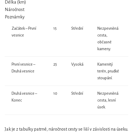
Délka (km)
Náročnost
Poznámky
Začátek – První
15
Střední
Nezpevněná
vesnice
cesta,
občasné
kameny.
První vesnice –
25
Vysoká
Kamenitý
Druhá vesnice
terén, prudké
stoupání.
Druhá vesnice –
10
Střední
Nezpevněná
Konec
cesta, lesní
úsek.
Jak je z tabulky patrné, náročnost cesty se liší v závislosti na úseku.