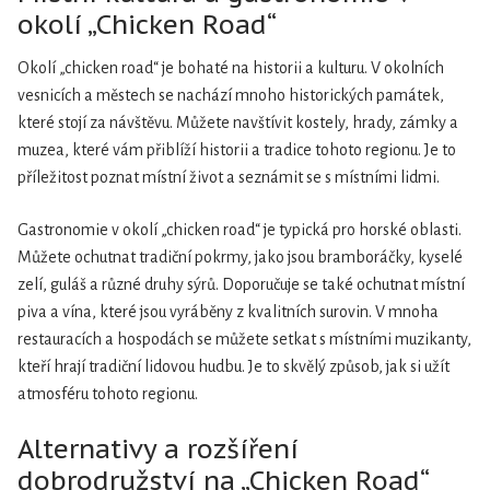
okolí „Chicken Road“
Okolí „chicken road“ je bohaté na historii a kulturu. V okolních
vesnicích a městech se nachází mnoho historických památek,
které stojí za návštěvu. Můžete navštívit kostely, hrady, zámky a
muzea, které vám přiblíží historii a tradice tohoto regionu. Je to
příležitost poznat místní život a seznámit se s místními lidmi.
Gastronomie v okolí „chicken road“ je typická pro horské oblasti.
Můžete ochutnat tradiční pokrmy, jako jsou bramboráčky, kyselé
zelí, guláš a různé druhy sýrů. Doporučuje se také ochutnat místní
piva a vína, které jsou vyráběny z kvalitních surovin. V mnoha
restauracích a hospodách se můžete setkat s místními muzikanty,
kteří hrají tradiční lidovou hudbu. Je to skvělý způsob, jak si užít
atmosféru tohoto regionu.
Alternativy a rozšíření
dobrodružství na „Chicken Road“