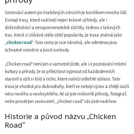
Cestování autem po malebných silnicích je koníčkem mnoha lidí.
Existují trasy, které nabízejí nejen krásné výhledy, ale i
dobrodružství a nezapomenutelné zážitky. Jednou z takových
tras, která si získává stále větší popularitu, je trasa známá jako
„
chicken road
“. Tato cesta je sice náročná, ale odměnou jsou
úchvatné scenérie a pocit svobody.
„Chicken road“ není jen o samotné jízdě, ale i o poznávání místní
kultury a přírody. Je to příležitost vypnout od každodenních
starostí a užít si klid a ticho, které nabízí odlehlé oblasti. Tato
trasa je vhodná pro dobrodruhy, kteří se nebojí výzev a chtějí zažít
něco nového a neobvyklého. Ať už jste milovník přírody, fotograf,
nebo prostě jen cestovatel, „chicken road“ vás jistě nadchne.
Historie a původ názvu „Chicken
Road“