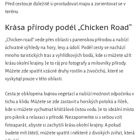
Před cestou je důležité si prostudovat mapu a zorientovat se v
terénu.
Krása přírody podél „Chicken Road“
„Chicken road“ vede přes oblasti s panenskou přírodou a nabízí
úchvatné výhledy na hory, lesy a údolí. Podél cesty se nachází
mnoho turistických tras a vyhlídkových bodů, kde si můžete užít
krásu okolní krajiny. Je to ráj pro fotografy a milovníky přírody.
Můžete zde spatřit vzácné druhy rostlin a živočichů, které se
vyskytují pouze v této oblasti.
Cesta je obklopena bujnou vegetací a nabízí možnost odpočinku v
tichu a klidu. Můžete se zde zastavit u horských potoků a říček,
kde si můžete vychutnat křišťálově čistou vodu. Je to ideální místo
pro piknik a relaxaci v přírodě. Nezapomeňte si s sebou vzít
fotoaparát, abyste si zachytili krásu okolní krajiny. A pokud
budete mít štěstí, můžete spatřit i některé z divokých zvířat, která