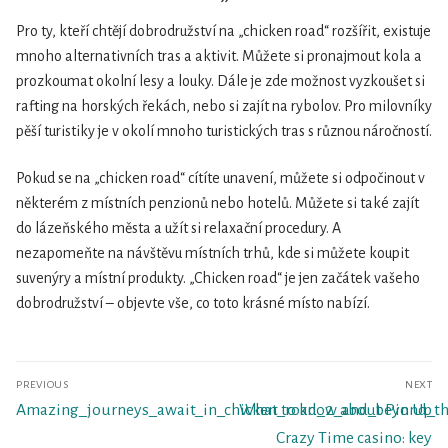
Pro ty, kteří chtějí dobrodružství na „chicken road“ rozšířit, existuje
mnoho alternativních tras a aktivit. Můžete si pronajmout kola a
prozkoumat okolní lesy a louky. Dále je zde možnost vyzkoušet si
rafting na horských řekách, nebo si zajít na rybolov. Pro milovníky
pěší turistiky je v okolí mnoho turistických tras s různou náročností.
Pokud se na „chicken road“ cítíte unavení, můžete si odpočinout v
některém z místních penzionů nebo hotelů. Můžete si také zajít
do lázeňského města a užít si relaxační procedury. A
nezapomeňte na návštěvu místních trhů, kde si můžete koupit
suvenýry a místní produkty. „Chicken road“ je jen začátek vašeho
dobrodružství – objevte vše, co toto krásné místo nabízí.
Navegación
PREVIOUS
NEXT
de
Previous
Next
Amazing_journeys_await_in_chicken_road_2_and_beyond_th
What to know about Pin Up
entradas
post:
post:
Crazy Time casino: key