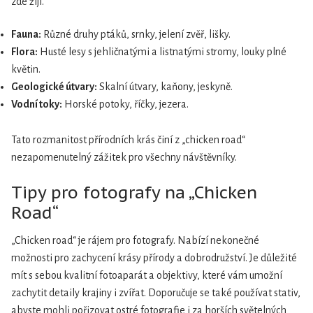
zde žijí.
Fauna:
Různé druhy ptáků, srnky, jelení zvěř, lišky.
Flora:
Husté lesy s jehličnatými a listnatými stromy, louky plné
květin.
Geologické útvary:
Skalní útvary, kaňony, jeskyně.
Vodní toky:
Horské potoky, říčky, jezera.
Tato rozmanitost přírodních krás činí z „chicken road“
nezapomenutelný zážitek pro všechny návštěvníky.
Tipy pro fotografy na „Chicken
Road“
„Chicken road“ je rájem pro fotografy. Nabízí nekonečné
možnosti pro zachycení krásy přírody a dobrodružství. Je důležité
mít s sebou kvalitní fotoaparát a objektivy, které vám umožní
zachytit detaily krajiny i zvířat. Doporučuje se také používat stativ,
abyste mohli pořizovat ostré fotografie i za horších světelných