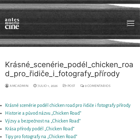
Ir
al
contenido
Krásné_scenérie_podél_chicken_roa
d_pro_řidiče_i_fotografy_přírody
Sobre nosotrxs
Películas
AMCADMIN
JULIO 1, 2026
POST
0 COMENTARIOS
En desarrollo
Krásné scenérie podél chicken road pro řidiče i fotografy přírody
Historie a původ názvu „Chicken Road“
Otros mapas_Videolibrería
Výzvy a bezpečnost na „Chicken Road“
Contacto
Krása přírody podél „Chicken Road“
Tipy pro fotografy na „Chicken Road“