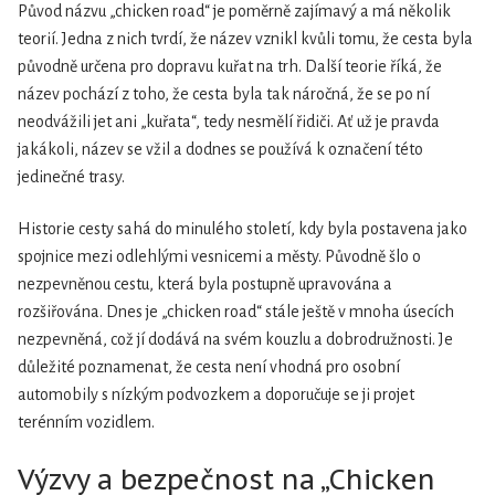
Původ názvu „chicken road“ je poměrně zajímavý a má několik
teorií. Jedna z nich tvrdí, že název vznikl kvůli tomu, že cesta byla
původně určena pro dopravu kuřat na trh. Další teorie říká, že
název pochází z toho, že cesta byla tak náročná, že se po ní
neodvážili jet ani „kuřata“, tedy nesmělí řidiči. Ať už je pravda
jakákoli, název se vžil a dodnes se používá k označení této
jedinečné trasy.
Historie cesty sahá do minulého století, kdy byla postavena jako
spojnice mezi odlehlými vesnicemi a městy. Původně šlo o
nezpevněnou cestu, která byla postupně upravována a
rozšiřována. Dnes je „chicken road“ stále ještě v mnoha úsecích
nezpevněná, což jí dodává na svém kouzlu a dobrodružnosti. Je
důležité poznamenat, že cesta není vhodná pro osobní
automobily s nízkým podvozkem a doporučuje se ji projet
terénním vozidlem.
Výzvy a bezpečnost na „Chicken