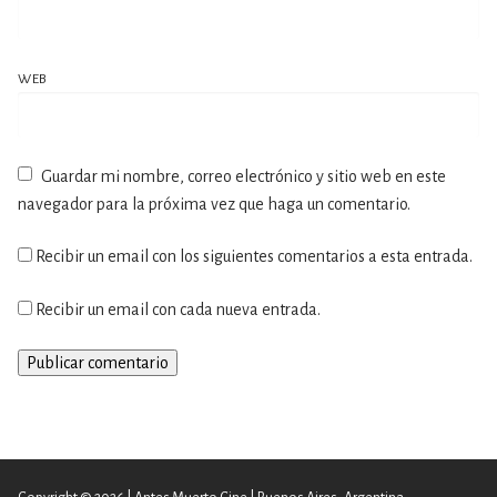
WEB
Guardar mi nombre, correo electrónico y sitio web en este
navegador para la próxima vez que haga un comentario.
Recibir un email con los siguientes comentarios a esta entrada.
Recibir un email con cada nueva entrada.