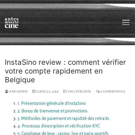
Ir
al
contenido
InstaSino review : comment vérifier
votre compte rapidement en
Sobre nosotrxs
Belgique
Películas
AMCADMIN
JUNIO 25, 2026
SIN CATEGORÍA
0 COMENTARIOS
En desarrollo
1. Présentation générale d’InstaSino
Otros mapas_Videolibrería
2. Bonus de bienvenue et promotions
3. Méthodes de paiement et rapidité des retraits
Contacto
4. Processus d’inscription et vérification KYC
5. Catalogue de jeux : casino, live et paris sportifs