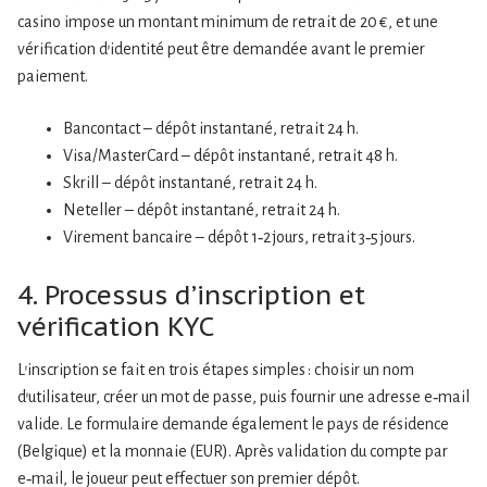
casino impose un montant minimum de retrait de 20 €, et une
vérification d’identité peut être demandée avant le premier
paiement.
Bancontact – dépôt instantané, retrait 24 h.
Visa/MasterCard – dépôt instantané, retrait 48 h.
Skrill – dépôt instantané, retrait 24 h.
Neteller – dépôt instantané, retrait 24 h.
Virement bancaire – dépôt 1‑2 jours, retrait 3‑5 jours.
4. Processus d’inscription et
vérification KYC
L’inscription se fait en trois étapes simples : choisir un nom
d’utilisateur, créer un mot de passe, puis fournir une adresse e‑mail
valide. Le formulaire demande également le pays de résidence
(Belgique) et la monnaie (EUR). Après validation du compte par
e‑mail, le joueur peut effectuer son premier dépôt.