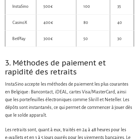
InstaSino
500 €
100
35
CasinoX
400 €
80
40
BetPlay
300 €
50
30
3. Méthodes de paiement et
rapidité des retraits
InstaSino accepte les méthodes de paiement les plus courantes
en Belgique : Bancontact, iDEAL, cartes Visa/MasterCard, ainsi
que les portefeuilles électroniques comme Skrill et Neteller. Les
dépôts sont instantanés, ce qui permet de commencer à jouer dès
que le solde apparaît.
Les retraits sont, quant à eux, traités en 24 à 48 heures pour les
e‑wallets et en 3 à 5 jours ouvrés pour les virements bancaires. Le