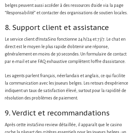
belges peuvent aussi accéder à des ressources d’aide via la page
“Responsabilité” et contacter des organisations de soutien locales.
8. Support client et assistance
Le service client d’InstaSino fonctionne 24 h/24 et 7 j/7. Le chat en
direct est le moyen le plus rapide d’obtenir une réponse,
généralement en moins de 30 secondes. Un formulaire de contact
par e‑mail et une FAQ exhaustive complètent l’offre d’assistance.
Les agents parlent français, néerlandais et anglais, ce qui facilite
la communication avec les joueurs belges. Les retours d’expérience
indiquent un taux de satisfaction élevé, surtout pour la rapidité de
résolution des problèmes de paiement.
9. Verdict et recommandations
Après cette instaSino review détaillée, il apparaît que le casino
coche la plupart des critères essentiels pour les joueurs belges : un