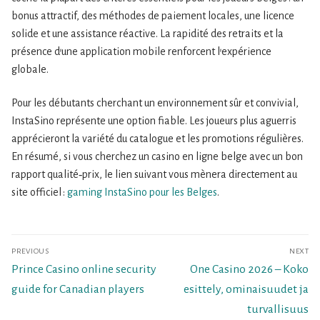
bonus attractif, des méthodes de paiement locales, une licence
solide et une assistance réactive. La rapidité des retraits et la
présence d’une application mobile renforcent l’expérience
globale.
Pour les débutants cherchant un environnement sûr et convivial,
InstaSino représente une option fiable. Les joueurs plus aguerris
apprécieront la variété du catalogue et les promotions régulières.
En résumé, si vous cherchez un casino en ligne belge avec un bon
rapport qualité‑prix, le lien suivant vous mènera directement au
site officiel :
gaming InstaSino pour les Belges
.
Navegación
PREVIOUS
NEXT
de
Previous
Next
Prince Casino online security
One Casino 2026 – Koko
entradas
post:
post:
guide for Canadian players
esittely, ominaisuudet ja
turvallisuus