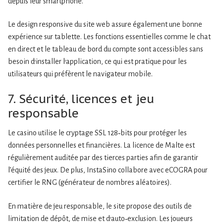
depuis leur smartphone.
Le design responsive du site web assure également une bonne
expérience sur tablette. Les fonctions essentielles comme le chat
en direct et le tableau de bord du compte sont accessibles sans
besoin d’installer l’application, ce qui est pratique pour les
utilisateurs qui préfèrent le navigateur mobile.
7. Sécurité, licences et jeu
responsable
Le casino utilise le cryptage SSL 128‑bits pour protéger les
données personnelles et financières. La licence de Malte est
régulièrement auditée par des tierces parties afin de garantir
l’équité des jeux. De plus, InstaSino collabore avec eCOGRA pour
certifier le RNG (générateur de nombres aléatoires).
En matière de jeu responsable, le site propose des outils de
limitation de dépôt, de mise et d’auto‑exclusion. Les joueurs