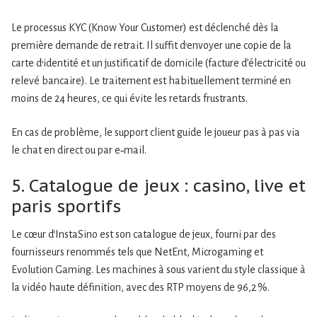
Le processus KYC (Know Your Customer) est déclenché dès la
première demande de retrait. Il suffit d’envoyer une copie de la
carte d’identité et un justificatif de domicile (facture d’électricité ou
relevé bancaire). Le traitement est habituellement terminé en
moins de 24 heures, ce qui évite les retards frustrants.
En cas de problème, le support client guide le joueur pas à pas via
le chat en direct ou par e‑mail.
5. Catalogue de jeux : casino, live et
paris sportifs
Le cœur d’InstaSino est son catalogue de jeux, fourni par des
fournisseurs renommés tels que NetEnt, Microgaming et
Evolution Gaming. Les machines à sous varient du style classique à
la vidéo haute définition, avec des RTP moyens de 96,2 %.