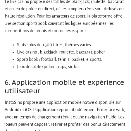
Le live casino propose des tables de blackjack, roulette, baccarat
et un jeu de poker en direct, où les croupiers réels sont diffusés en
haute résolution. Pour les amateurs de sport, la plateforme offre
une section sportsbook couvrant les ligues européennes, les
compétitions de tennis et même les e‑sports.
Slots : plus de 1 500 titres, thèmes variés.
Live casino : blackjack, roulette, baccarat, poker.
Sportsbook : football, tennis, basket, e‑sports.
Jeux de table : poker, craps, sic bo.
6. Application mobile et expérience
utilisateur
InstaSino propose une application mobile native disponible sur
Android et iOS. L’application reproduit fidèlement l’interface web,
avec un temps de chargement réduit et une navigation fluide. Les
joueurs peuvent déposer, retirer et profiter des bonus directement