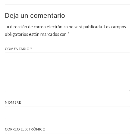
Deja un comentario
Tu dirección de correo electrónico no será publicada.
Los campos
obligatorios están marcados con
*
COMENTARIO
*
NOMBRE
CORREO ELECTRÓNICO