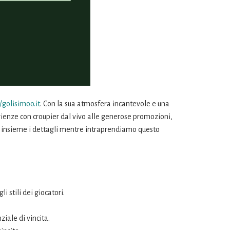
/golisimoo.it
. Con la sua atmosfera incantevole e una
rienze con croupier dal vivo alle generose promozioni,
mo insieme i dettagli mentre intraprendiamo questo
 stili dei giocatori.
iale di vincita.