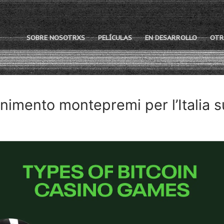
SOBRE NOSOTRXS
PELÍCULAS
EN DESARROLLO
OTR
ttenimento montepremi per l’Italia
olibrería