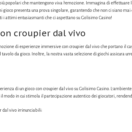
più popolari che mantengono viva l’emozione. Immagina di effettuare le t
Ogni gioco presenta una prova singolare, garantendo che non ci siano mai
ti i attimi entusiasmanti che ci aspettano su Golisimo Casino!
on croupier dal vivo
mozione di esperienze immersive con croupier dal vivo che portano il cas
tavolo da gioco. Inoltre, la nostra vasta selezione di giochi assicura un’
rienza di un gioco con croupier dal vivo su Golisimo Casino. L’ambiente 
il modo in cui stimola il partecipazione autentico dei giocatori, rende
 dal vivo irrinunciabili: