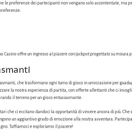
he le preferenze dei partecipanti non vengano solo accontentate, ma pers
i preferenze.
mo Casino offre un ingresso al piacere con jackpot progettato su misura p
asmanti
iasmanti, che trasformano ogni turno di gioco in un’occasione per guada
are la nostra esperienza di partita, con offerte allettanti che ci invogl
arando il terreno per un gioco entusiasmante.
ri che ci eccitano dandoci la opportunità di vincere ancora di più. Che si
gono un aggiuntivo grado di emozione alla nostra avventura. Partecipando
no. Tuffiamoci e esploriamo il piacere!