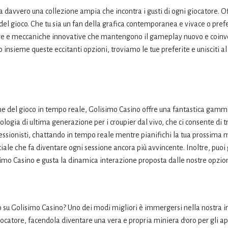
davvero una collezione ampia che incontra i gusti di ogni giocatore. Offr
 del gioco. Che tu sia un fan della grafica contemporanea e vivace o prefe
lusive e meccaniche innovative che mantengono il gameplay nuovo e coinvo
insieme queste eccitanti opzioni, troviamo le tue preferite e unisciti a
e del gioco in tempo reale, Golisimo Casino offre una fantastica gamma 
ologia di ultima generazione per i croupier dal vivo, che ci consente di 
fessionisti, chattando in tempo reale mentre pianifichi la tua prossima 
e che fa diventare ogni sessione ancora più avvincente. Inoltre, puoi 
isimo Casino e gusta la dinamica interazione proposta dalle nostre opzion
o
su Golisimo Casino? Uno dei modi migliori è immergersi nella nostra in
giocatore, facendola diventare una vera e propria miniera d’oro per gli ap