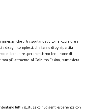
immersivi che ci trasportano subito nel cuore di un
ci e disegni complessi, che fanno di ogni partita
 tempo reale mentre sperimentiamo l’emozione di
ancora più attraente. Al Golisimo Casino, l’atmosfera
tentano tutti i gusti. Le coinvolgenti esperienze con i