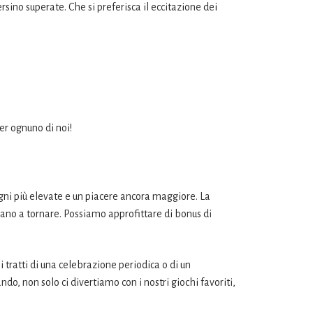
ino superate. Che si preferisca il eccitazione dei
er ognuno di noi!
gni più elevate e un piacere ancora maggiore. La
iano a tornare. Possiamo approfittare di bonus di
 tratti di una celebrazione periodica o di un
, non solo ci divertiamo con i nostri giochi favoriti,