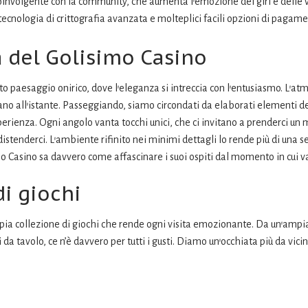
oinvolgente con la community, che aumenta l’emozione dei giri e delle v
tecnologia di crittografia avanzata e molteplici facili opzioni di pagame
a del Golisimo Casino
 paesaggio onirico, dove l’eleganza si intreccia con l’entusiasmo. L’atm
ano all’istante. Passeggiando, siamo circondati da elaborati elementi de
sperienza. Ogni angolo vanta tocchi unici, che ci invitano a prenderci u
istenderci. L’ambiente rifinito nei minimi dettagli lo rende più di una se
imo Casino sa davvero come affascinare i suoi ospiti dal momento in cui v
di giochi
mpia collezione di giochi che rende ogni visita emozionante. Da un’ampia
 da tavolo, ce n’è davvero per tutti i gusti. Diamo un’occhiata più da vic