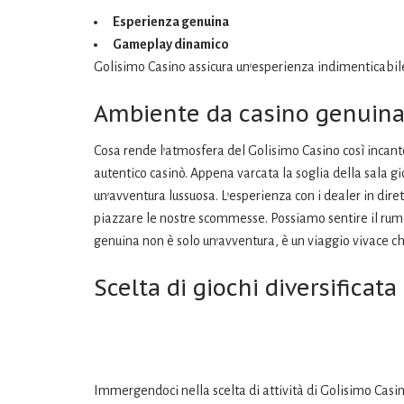
Esperienza genuina
Gameplay dinamico
Golisimo Casino assicura un’esperienza indimenticabile c
Ambiente da casino genuin
Cosa rende l’atmosfera del Golisimo Casino così incante
autentico casinò. Appena varcata la soglia della sala gi
un’avventura lussuosa. L’esperienza con i dealer in dir
piazzare le nostre scommesse. Possiamo sentire il rumor
genuina non è solo un’avventura, è un viaggio vivace ch
Scelta di giochi diversificata
Immergendoci nella scelta di attività di Golisimo Casin