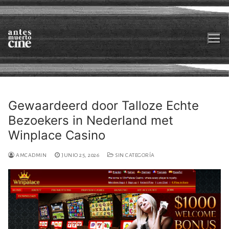
Ir
al
contenido
Gewaardeerd door Talloze Echte
Bezoekers in Nederland met
Sobre nosotrxs
Winplace Casino
Películas
AMCADMIN
JUNIO 25, 2026
SIN CATEGORÍA
En desarrollo
Otros mapas_Videolibrería
Contacto