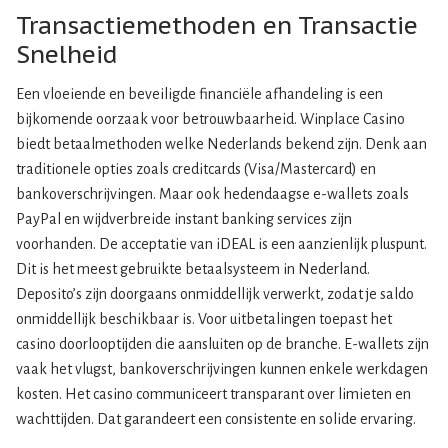
Transactiemethoden en Transactie
Snelheid
Een vloeiende en beveiligde financiële afhandeling is een
bijkomende oorzaak voor betrouwbaarheid. Winplace Casino
biedt betaalmethoden welke Nederlands bekend zijn. Denk aan
traditionele opties zoals creditcards (Visa/Mastercard) en
bankoverschrijvingen. Maar ook hedendaagse e-wallets zoals
PayPal en wijdverbreide instant banking services zijn
voorhanden. De acceptatie van iDEAL is een aanzienlijk pluspunt.
Dit is het meest gebruikte betaalsysteem in Nederland.
Deposito’s zijn doorgaans onmiddellijk verwerkt, zodat je saldo
onmiddellijk beschikbaar is. Voor uitbetalingen toepast het
casino doorlooptijden die aansluiten op de branche. E-wallets zijn
vaak het vlugst, bankoverschrijvingen kunnen enkele werkdagen
kosten. Het casino communiceert transparant over limieten en
wachttijden. Dat garandeert een consistente en solide ervaring.