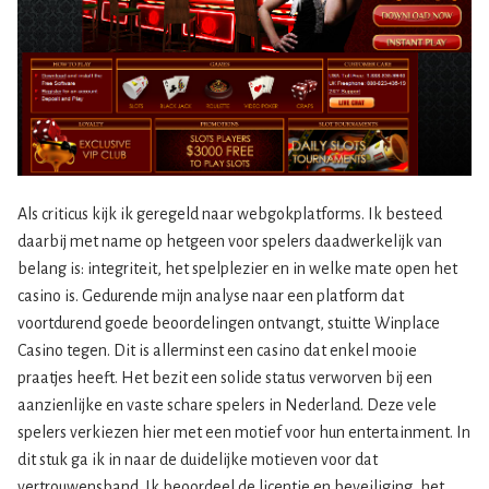
{Eng}
Als criticus kijk ik geregeld naar webgokplatforms. Ik besteed
daarbij met name op hetgeen voor spelers daadwerkelijk van
belang is: integriteit, het spelplezier en in welke mate open het
casino is. Gedurende mijn analyse naar een platform dat
voortdurend goede beoordelingen ontvangt, stuitte Winplace
Casino tegen. Dit is allerminst een casino dat enkel mooie
praatjes heeft. Het bezit een solide status verworven bij een
aanzienlijke en vaste schare spelers in Nederland. Deze vele
spelers verkiezen hier met een motief voor hun entertainment. In
dit stuk ga ik in naar de duidelijke motieven voor dat
vertrouwensband. Ik beoordeel de licentie en beveiliging, het