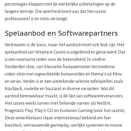
percentages kloppen met de werkelijke uitbetalingen op de
langere termijn. Die openheid toont aan dat het casino
professioneel is en niets verzwijgt.
Spelaanbod en Softwarepartners
Vertrouwen is de basis, maar het aanbod moet ook leuk zijn. Het
spelaanbod van Winplace Casino is uitgebreid en gevarieerd. Dat
is een voorname reden voor de bekendheid. Je vindt er
honderden slots, van klassieke fruitautomaten tot moderne
video-slots met ingewikkelde bonusrondes en thema’s uit films
en series. Verder is er een uitstekende selectie tafelspellen zoals
blackjack, roulette en baccarat in diverse varianten. Wat dit
aanbod betrouwbaar maakt, is de lijst van softwareleveranciers.
Het casino werkt samen met bekende namen als NetEnt,
Pragmatic Play, Play’n GO en Evolution Gaming (voor live casino).
Deze ontwikkelaars staan internationaal bekend om hun
kwaliteit, vernieuwende gameplay, eerlijke systemen en mooie