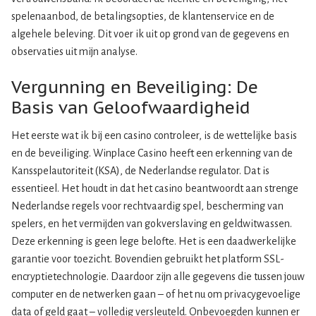
spelenaanbod, de betalingsopties, de klantenservice en de
algehele beleving. Dit voer ik uit op grond van de gegevens en
observaties uit mijn analyse.
Vergunning en Beveiliging: De
Basis van Geloofwaardigheid
Het eerste wat ik bij een casino controleer, is de wettelijke basis
en de beveiliging. Winplace Casino heeft een erkenning van de
Kansspelautoriteit (KSA), de Nederlandse regulator. Dat is
essentieel. Het houdt in dat het casino beantwoordt aan strenge
Nederlandse regels voor rechtvaardig spel, bescherming van
spelers, en het vermijden van gokverslaving en geldwitwassen.
Deze erkenning is geen lege belofte. Het is een daadwerkelijke
garantie voor toezicht. Bovendien gebruikt het platform SSL-
encryptietechnologie. Daardoor zijn alle gegevens die tussen jouw
computer en de netwerken gaan – of het nu om privacygevoelige
data of geld gaat – volledig versleuteld. Onbevoegden kunnen er