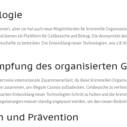
logie
ioniert, aber sie hat auch neue Möglichkeiten für kriminelle Organisat
d dienen als Plattform für Geldwäsche und Betrug. Die Anonymität des 
 Geschäfte zu betreiben. Die Entwicklung neuer Technologien, wie z.B.
mpfung des organisierten G
ert eine internationale Zusammenarbeit, da diese kriminellen Organis
en zusammen, um illegale Casinos aufzudecken, Geldwäsche zu verhind
santen Entwicklung neuer Technologien Schritt zu halten und die krimi
nd Regulierungen müssen ständig angepasst werden, um den neuen Bedr
n und Prävention