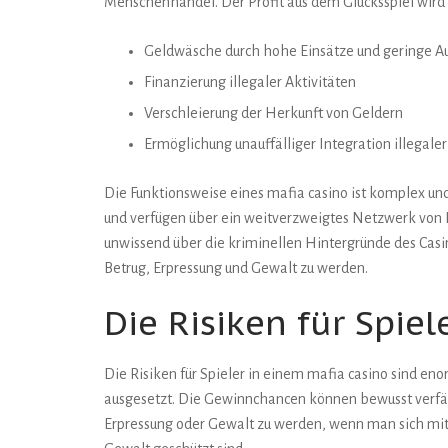
Menschenhandel. Der Profit aus dem Glücksspiel wird
Geldwäsche durch hohe Einsätze und geringe A
Finanzierung illegaler Aktivitäten
Verschleierung der Herkunft von Geldern
Ermöglichung unauffälliger Integration illegal
Die Funktionsweise eines mafia casino ist komplex und
und verfügen über ein weitverzweigtes Netzwerk von Ko
unwissend über die kriminellen Hintergründe des Casi
Betrug, Erpressung und Gewalt zu werden.
Die Risiken für Spiel
Die Risiken für Spieler in einem mafia casino sind eno
ausgesetzt. Die Gewinnchancen können bewusst verfäl
Erpressung oder Gewalt zu werden, wenn man sich mit de