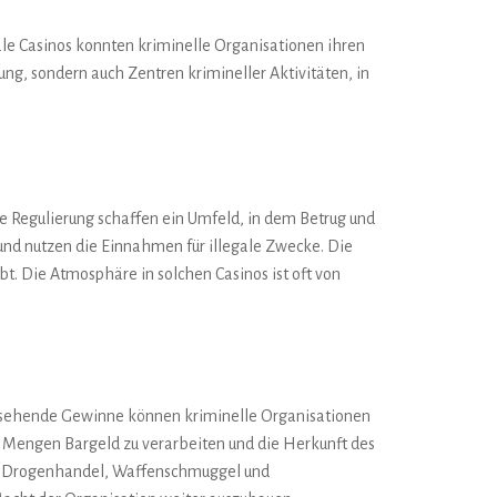
gale Casinos konnten kriminelle Organisationen ihren
ung, sondern auch Zentren krimineller Aktivitäten, in
e Regulierung schaffen ein Umfeld, in dem Betrug und
 und nutzen die Einnahmen für illegale Zwecke. Die
bt. Die Atmosphäre in solchen Casinos ist oft von
ussehende Gewinne können kriminelle Organisationen
ße Mengen Bargeld zu verarbeiten und die Herkunft des
 wie Drogenhandel, Waffenschmuggel und