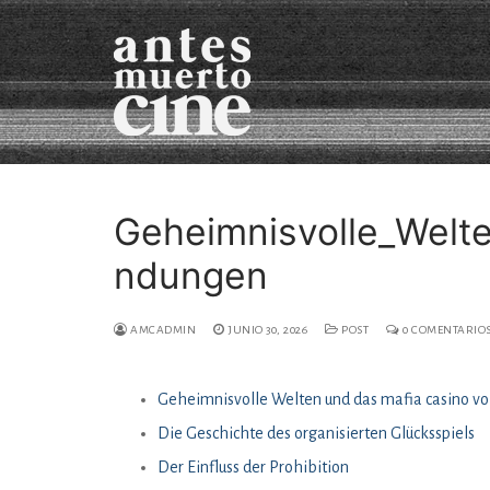
Ir
al
contenido
Geheimnisvolle_Welt
Sobre nosotrxs
ndungen
Películas
AMCADMIN
JUNIO 30, 2026
POST
0 COMENTARIO
En desarrollo
Otros mapas_Vide
Geheimnisvolle Welten und das mafia casino v
Die Geschichte des organisierten Glücksspiels
Contacto
Der Einfluss der Prohibition