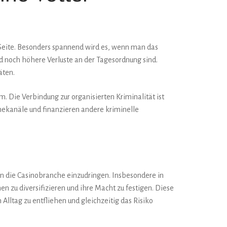
le Seite. Besonders spannend wird es, wenn man das
nd noch höhere Verluste an der Tagesordnung sind.
äten.
. Die Verbindung zur organisierten Kriminalität ist
chekanäle und finanzieren andere kriminelle
 in die Casinobranche einzudringen. Insbesondere in
n zu diversifizieren und ihre Macht zu festigen. Diese
Alltag zu entfliehen und gleichzeitig das Risiko