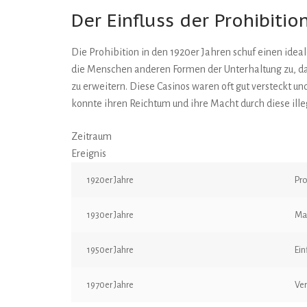
Der Einfluss der Prohibitio
Die Prohibition in den 1920er Jahren schuf einen ide
die Menschen anderen Formen der Unterhaltung zu, dar
zu erweitern. Diese Casinos waren oft gut versteckt un
konnte ihren Reichtum und ihre Macht durch diese ille
Zeitraum
Ereignis
1920er Jahre
Pro
1930er Jahre
Maf
1950er Jahre
Ein
1970er Jahre
Ve