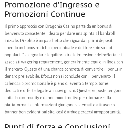
Promozione d’Ingresso e
Promozioni Continue
Il primo approccio con Dragonia Casino parte da un bonus di
benvenuto consistente, ideato per dare una spinta al bankroll
iniziale. Di solito è un pacchetto che riguarda i primi depositi,
unendo un bonus match in percentuale e dei free spin su slot
popolari. Da segnalare l’equilibrio tra l’dimensione dell’offerta e i
associati wagering requirement, generalmente equi e in linea con
il mercato. Questo dà una chance concreta di convertire il bonus in
denaro prelevabile. L’focus non si conclude con il benvenuto. Il
calendario promozionale è pieno di eventi a tempo, tornei
dedicati e offerte legate ai nuovi giochi. Queste proposte tengono
unita la community e danno buoni motivi per ritornare sulla
piattaforma. Le informazioni giungono via email e attraverso
banner ben evidenti sul sito, così è arduo perdersi un’opportunità.
Punti di forza e Conclusioni