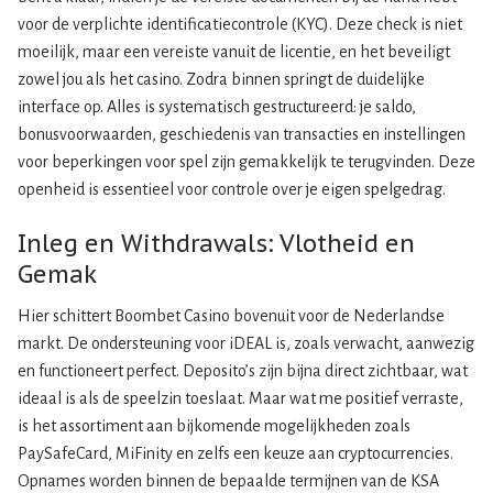
voor de verplichte identificatiecontrole (KYC). Deze check is niet
moeilijk, maar een vereiste vanuit de licentie, en het beveiligt
zowel jou als het casino. Zodra binnen springt de duidelijke
interface op. Alles is systematisch gestructureerd: je saldo,
bonusvoorwaarden, geschiedenis van transacties en instellingen
voor beperkingen voor spel zijn gemakkelijk te terugvinden. Deze
openheid is essentieel voor controle over je eigen spelgedrag.
Inleg en Withdrawals: Vlotheid en
Gemak
Hier schittert Boombet Casino bovenuit voor de Nederlandse
markt. De ondersteuning voor iDEAL is, zoals verwacht, aanwezig
en functioneert perfect. Deposito’s zijn bijna direct zichtbaar, wat
ideaal is als de speelzin toeslaat. Maar wat me positief verraste,
is het assortiment aan bijkomende mogelijkheden zoals
PaySafeCard, MiFinity en zelfs een keuze aan cryptocurrencies.
Opnames worden binnen de bepaalde termijnen van de KSA