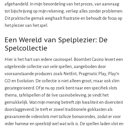
afgehandeld. In mijn beoordeling van het proces, van aanvraag
tot bijschrijving op mijn rekening, verliep alles zonder problemen.
Dit praktische gemak weghaalt frustratie en behoudt de focus op
het plezier van het spel.
Een Wereld van Spelplezier: De
Spelcollectie
Hier is het hart van iedere casinospel. Boombet Casino levert een
uitgebreide collectie van vele spellen, aangeboden door
vooraanstaande producers zoals NetEnt, Pragmatic Play, Play’n
GO en Evolution. De collectie is niet alleen groot, maar ook slim
gecategoriseerd. Of je nu op zoek bent naar een specifiek slots
thema, tafelspellen of de live casinobeleving, je vindt het
gemakkelijk. Wat mijn mening betreft zijn kwaliteit en diversiteit
doorslaggevend. Je treft er zowel traditionele gokkasten als
geavanceerde videoslots met talloze bonusrondes, zodat er voor
ieder humeur en speelstijl wel wat wils is. De spellen laden vlot en