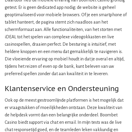
Daardoor heb de mobiele ervaring van Boombet Casino grondig
getest. Er is geen dedicated app nodig; de website is geheel
geoptimaliseerd voor mobiele browsers. Of je een smartphone of
tablet hanteert, de pagina stemt zich naadloos aan het
schermformaat aan. Alle functionaliteiten, van het storten met
iDEAL tot het spelen van complexe videogokkasten en live
casinospellen, draaien perfect. De besturing is intuïtief, met
heldere knoppen en een menu dat gemakkelijk te navigeren is.
Die vloeiende ervaring op mobiel houdt in dat je overal en altijd,
tijdens het reizen of even op de bank, kunt beleven van uw
preferred spellen zonder dat aan kwaliteit in te leveren.
Klantenservice en Ondersteuning
Ook op de meest gestroomlijnde platformen is het mogelijk dat
er vraagstukken of moeilijkheden ontstaan. Deze kwaliteit van
de helpdesk vormt dan een belangrijke onderdeel. Boombet
Casino biedt support via chat en email. In mijn tests was de live
chat responsetijd goed, en de teamleden leken vakkundig en