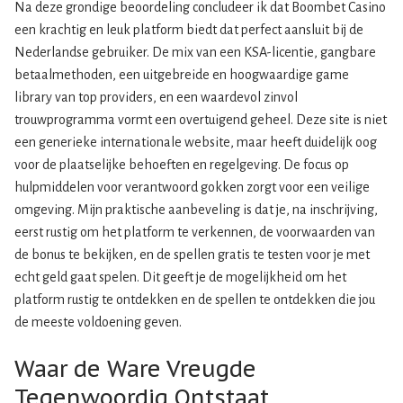
Na deze grondige beoordeling concludeer ik dat Boombet Casino
een krachtig en leuk platform biedt dat perfect aansluit bij de
Nederlandse gebruiker. De mix van een KSA-licentie, gangbare
betaalmethoden, een uitgebreide en hoogwaardige game
library van top providers, en een waardevol zinvol
trouwprogramma vormt een overtuigend geheel. Deze site is niet
een generieke internationale website, maar heeft duidelijk oog
voor de plaatselijke behoeften en regelgeving. De focus op
hulpmiddelen voor verantwoord gokken zorgt voor een veilige
omgeving. Mijn praktische aanbeveling is dat je, na inschrijving,
eerst rustig om het platform te verkennen, de voorwaarden van
de bonus te bekijken, en de spellen gratis te testen voor je met
echt geld gaat spelen. Dit geeft je de mogelijkheid om het
platform rustig te ontdekken en de spellen te ontdekken die jou
de meeste voldoening geven.
Waar de Ware Vreugde
Tegenwoordig Ontstaat