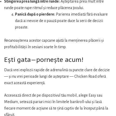
Stingerea prea lungă între runde:
Așteptarea prea mult între
runde poate rupe ritmul și reduce plăcerea jocului.
Panică după o pierdere:
Parierea imediată fără evaluare
dacă ai nevoie de o pauză poate duce la serii de decizii
proaste.
Recunoașterea acestor capcane ajută la menținerea plăcerii și
profitabilității în sesiuni scurte în timp.
Ești gata—pornește acum!
Dacă vrei explozii rapide de adrenalină cu puncte clare de decizie
— și nu vrei perioade lungi de așteptare — Chicken Road oferă
exact această experiență.
Accesează direct de pe dispozitivul tău mobil, alege Easy sau
Medium, setează pariuri mici în limitele bankroll-ului și lasă
fiecare moment de acțiune să te țină captiv de la început până la
sfârșit.