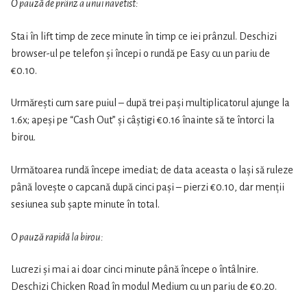
O pauză de prânz a unui navetist:
Stai în lift timp de zece minute în timp ce iei prânzul. Deschizi
browser-ul pe telefon și începi o rundă pe Easy cu un pariu de
€0.10.
Urmărești cum sare puiul – după trei pași multiplicatorul ajunge la
1.6x; apeși pe “Cash Out” și câștigi €0.16 înainte să te întorci la
birou.
Următoarea rundă începe imediat; de data aceasta o lași să ruleze
până lovește o capcană după cinci pași – pierzi €0.10, dar menții
sesiunea sub șapte minute în total.
O pauză rapidă la birou:
Lucrezi și mai ai doar cinci minute până începe o întâlnire.
Deschizi Chicken Road în modul Medium cu un pariu de €0.20.