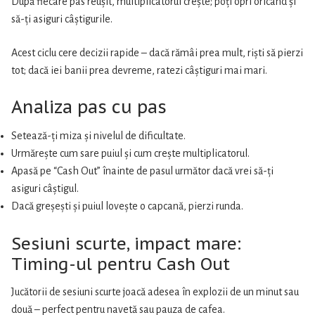
După fiecare pas reușit, multiplicatorul crește; poți opri oricând și
să-ți asiguri câștigurile.
Acest ciclu cere decizii rapide – dacă rămâi prea mult, riști să pierzi
tot; dacă iei banii prea devreme, ratezi câștiguri mai mari.
Analiza pas cu pas
Setează-ți miza și nivelul de dificultate.
Urmărește cum sare puiul și cum crește multiplicatorul.
Apasă pe “Cash Out” înainte de pasul următor dacă vrei să-ți
asiguri câștigul.
Dacă greșești și puiul lovește o capcană, pierzi runda.
Sesiuni scurte, impact mare:
Timing-ul pentru Cash Out
Jucătorii de sesiuni scurte joacă adesea în explozii de un minut sau
două – perfect pentru navetă sau pauza de cafea.