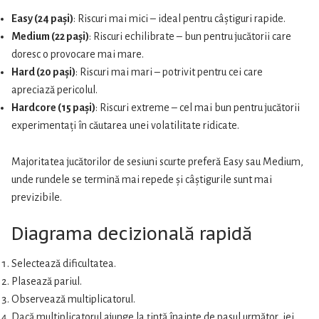
Easy (24 pași)
: Riscuri mai mici – ideal pentru câștiguri rapide.
Medium (22 pași)
: Riscuri echilibrate – bun pentru jucătorii care
doresc o provocare mai mare.
Hard (20 pași)
: Riscuri mai mari – potrivit pentru cei care
apreciază pericolul.
Hardcore (15 pași)
: Riscuri extreme – cel mai bun pentru jucătorii
experimentați în căutarea unei volatilitate ridicate.
Majoritatea jucătorilor de sesiuni scurte preferă Easy sau Medium,
unde rundele se termină mai repede și câștigurile sunt mai
previzibile.
Diagrama decizională rapidă
Selectează dificultatea.
Plasează pariul.
Observează multiplicatorul.
Dacă multiplicatorul ajunge la țintă înainte de pasul următor, iei