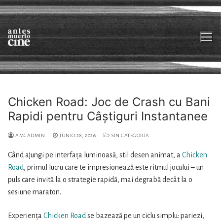
Ir
al
contenido
Chicken Road: Joc de Crash cu Bani
Rapidi pentru Câștiguri Instantanee
Sobre nosotrxs
Películas
AMCADMIN
JUNIO 28, 2026
SIN CATEGORÍA
Când ajungi pe interfața luminoasă, stil desen animat, a
Chicken
En desarrollo
Road
, primul lucru care te impresionează este ritmul jocului – un
Otros mapas_Videolibrería
puls care invită la o strategie rapidă, mai degrabă decât la o
sesiune maraton.
Contacto
Experiența
Chicken Road
se bazează pe un ciclu simplu: pariezi,