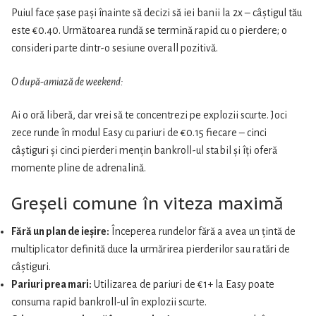
Puiul face șase pași înainte să decizi să iei banii la 2x – câștigul tău
este €0.40. Următoarea rundă se termină rapid cu o pierdere; o
consideri parte dintr-o sesiune overall pozitivă.
O după-amiază de weekend:
Ai o oră liberă, dar vrei să te concentrezi pe explozii scurte. Joci
zece runde în modul Easy cu pariuri de €0.15 fiecare – cinci
câștiguri și cinci pierderi mențin bankroll-ul stabil și îți oferă
momente pline de adrenalină.
Greșeli comune în viteza maximă
Fără un plan de ieșire:
Începerea rundelor fără a avea un țintă de
multiplicator definită duce la urmărirea pierderilor sau ratări de
câștiguri.
Pariuri prea mari:
Utilizarea de pariuri de €1+ la Easy poate
consuma rapid bankroll-ul în explozii scurte.