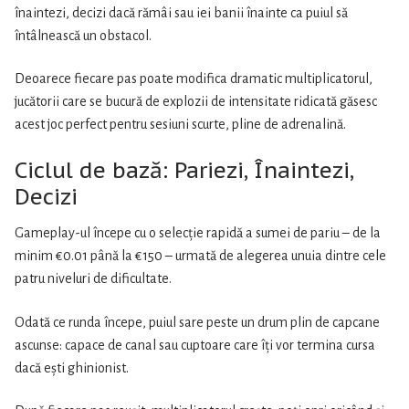
{Eng}
înaintezi, decizi dacă rămâi sau iei banii înainte ca puiul să
întâlnească un obstacol.
Deoarece fiecare pas poate modifica dramatic multiplicatorul,
jucătorii care se bucură de explozii de intensitate ridicată găsesc
acest joc perfect pentru sesiuni scurte, pline de adrenalină.
Ciclul de bază: Pariezi, Înaintezi,
Decizi
Gameplay-ul începe cu o selecție rapidă a sumei de pariu – de la
minim €0.01 până la €150 – urmată de alegerea unuia dintre cele
patru niveluri de dificultate.
Odată ce runda începe, puiul sare peste un drum plin de capcane
ascunse: capace de canal sau cuptoare care îți vor termina cursa
dacă ești ghinionist.