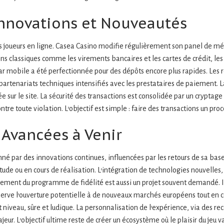
nnovations et Nouveautés
ur les joueurs en ligne. Casea Casino modifie régulièrement son panel d
s classiques comme les virements bancaires et les cartes de crédit, les
 mobile a été perfectionnée pour des dépôts encore plus rapides. Les re
rtenariats techniques intensifiés avec les prestataires de paiement. La vi
 sur le site. La sécurité des transactions est consolidée par un cryptag
re toute violation. L’objectif est simple : faire des transactions un proce
 Avancées à Venir
nné par des innovations continues, influencées par les retours de sa base
e ou en cours de réalisation. L’intégration de technologies nouvelles,
ssement du programme de fidélité est aussi un projet souvent demandé. Il 
erve l’ouverture potentielle à de nouveaux marchés européens tout en co
ut niveau, sûre et ludique. La personnalisation de l’expérience, via des 
. L’objectif ultime reste de créer un écosystème où le plaisir du jeu va d