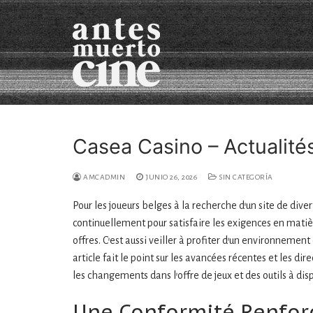
Ir
al
contenido
Casea Casino – Actualités
Sobre nosotrxs
AMCADMIN
JUNIO 26, 2026
SIN CATEGORÍA
Películas
Pour les joueurs belges à la recherche d’un site de di
continuellement pour satisfaire les exigences en matière
En desarrollo
offres. C’est aussi veiller à profiter d’un environnement
Otros mapas_Vide
article fait le point sur les avancées récentes et les di
les changements dans l’offre de jeux et des outils à disp
Contacto
Une Conformité Renfor