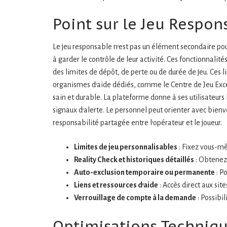
Point sur le Jeu Respons
Le jeu responsable n’est pas un élément secondaire pou
à garder le contrôle de leur activité. Ces fonctionnali
des limites de dépôt, de perte ou de durée de jeu. Ces 
organismes d’aide dédiés, comme le Centre de Jeu Exces
sain et durable. La plateforme donne à ses utilisateurs 
signaux d’alerte. Le personnel peut orienter avec bienv
responsabilité partagée entre l’opérateur et le joueur.
Limites de jeu personnalisables
: Fixez vous-mê
Reality Check et historiques détaillés
: Obtenez 
Auto-exclusion temporaire ou permanente
: P
Liens et ressources d’aide
: Accès direct aux si
Verrouillage de compte à la demande
: Possibi
Optimisations Techniqu