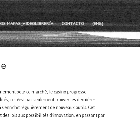
OS MAPAS_VIDEOLIBRERÍA
CONTACTO
{ENG}
ue
ialement pour ce marché, le casino progresse
ités, ce n’est pas seulement trouver les dernières
ui s’enrichit régulièrement de nouveaux outils. Cet
t des lois aux possibilités d’innovation, en passant par