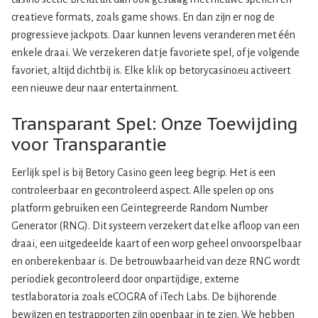
creatieve formats, zoals game shows. En dan zijn er nog de
progressieve jackpots. Daar kunnen levens veranderen met één
enkele draai. We verzekeren dat je favoriete spel, of je volgende
favoriet, altijd dichtbij is. Elke klik op betorycasino.eu activeert
een nieuwe deur naar entertainment.
Transparant Spel: Onze Toewijding
voor Transparantie
Eerlijk spel is bij Betory Casino geen leeg begrip. Het is een
controleerbaar en gecontroleerd aspect. Alle spelen op ons
platform gebruiken een Geïntegreerde Random Number
Generator (RNG). Dit systeem verzekert dat elke afloop van een
draai, een uitgedeelde kaart of een worp geheel onvoorspelbaar
en onberekenbaar is. De betrouwbaarheid van deze RNG wordt
periodiek gecontroleerd door onpartijdige, externe
testlaboratoria zoals eCOGRA of iTech Labs. De bijhorende
bewijzen en testrapporten zijn openbaar in te zien. We hebben