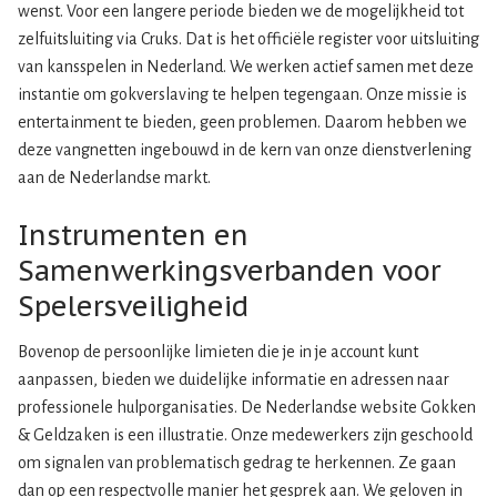
wenst. Voor een langere periode bieden we de mogelijkheid tot
zelfuitsluiting via Cruks. Dat is het officiële register voor uitsluiting
van kansspelen in Nederland. We werken actief samen met deze
instantie om gokverslaving te helpen tegengaan. Onze missie is
entertainment te bieden, geen problemen. Daarom hebben we
deze vangnetten ingebouwd in de kern van onze dienstverlening
aan de Nederlandse markt.
Instrumenten en
Samenwerkingsverbanden voor
Spelersveiligheid
Bovenop de persoonlijke limieten die je in je account kunt
aanpassen, bieden we duidelijke informatie en adressen naar
professionele hulporganisaties. De Nederlandse website Gokken
& Geldzaken is een illustratie. Onze medewerkers zijn geschoold
om signalen van problematisch gedrag te herkennen. Ze gaan
dan op een respectvolle manier het gesprek aan. We geloven in