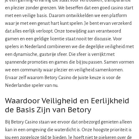
en plezier zonder grenzen. We beseffen dat een goed casino start
met een veilige basis. Daarom ontwikkelden we een platform
waar je met een gerust hart kunt spelen. Je bent ervan verzekerd
dat alles eerlijk verloopt. Onze toewijding aan verantwoord
gamen en een geldige licentie staat nooit ter discussie. Voor
spelers in Nederland combineren we die degelijke veiligheid met
een dynamische, gastvrije sfeer. Die sfeer is verrijkt met
spannende promoties en games die bij jou passen. Samen vormen
we een community waar plezier en veiligheid samenkomen.
Ervaar zelf waarom Betory Casino de juiste keuze is voor de
Nederlandse speler van nu.
Waardoor Veiligheid en Eerlijkheid
de Basis Zijn van Betory
Bij Betory Casino staan we ervoor dat onbezorgd genieten alleen
kan in een omgeving die waterdicht is. Onze hoogste prioriteit is
jou een zorgeloze tijd te bieden. Je hoeft niet te piekeren over de