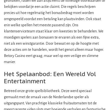
gebruiken, raden we aan altijd eerst de volledige voorwaarden te
bekijken voordat je een actie claimt. Die regels beschrijven
precies uit hoe regelmatig het bonusbedrag moet worden
omgespeeld voordat een betaling kan plaatsvinden. Ook staat
erin welke spellen het meeste passend zijn. Ons
klantenserviceteam staat klaar om kwesties te behandelen. We
moedigen spelers aan bonussen te ervaren als een fijne extra,
niet als een winstgarantie. Door bewust en op de hoogte met
deze acties om te handelen, wordt het genot alleen maar hoger.
Betory Casino eert graag, maar wel op een veilige en slimme
manier.
Het Spelaanbod: Een Wereld Vol
Entertainment
Betreed onze grote spelbibliotheek. Deze werd speciaal
gemaakt met de smaak van de Nederlandse speler als
uitgangspunt. Van prachtige klassieke fruitautomaten tot de
meest recente video slots met boeiende verhalen en fantastische