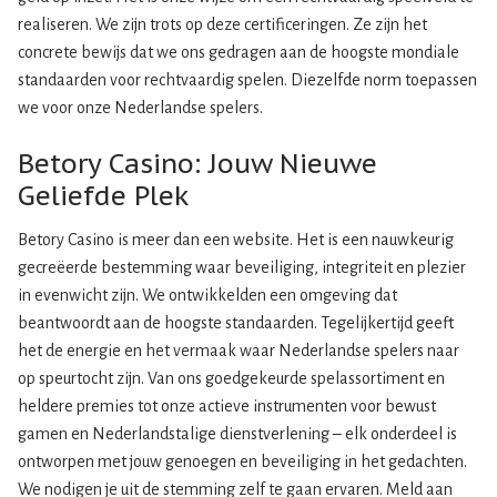
realiseren. We zijn trots op deze certificeringen. Ze zijn het
concrete bewijs dat we ons gedragen aan de hoogste mondiale
standaarden voor rechtvaardig spelen. Diezelfde norm toepassen
we voor onze Nederlandse spelers.
Betory Casino: Jouw Nieuwe
Geliefde Plek
Betory Casino is meer dan een website. Het is een nauwkeurig
gecreëerde bestemming waar beveiliging, integriteit en plezier
in evenwicht zijn. We ontwikkelden een omgeving dat
beantwoordt aan de hoogste standaarden. Tegelijkertijd geeft
het de energie en het vermaak waar Nederlandse spelers naar
op speurtocht zijn. Van ons goedgekeurde spelassortiment en
heldere premies tot onze actieve instrumenten voor bewust
gamen en Nederlandstalige dienstverlening – elk onderdeel is
ontworpen met jouw genoegen en beveiliging in het gedachten.
We nodigen je uit de stemming zelf te gaan ervaren. Meld aan