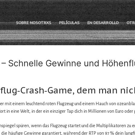
SOBRE NOSOTRXS
PELÍCULAS
EN DESARROLLO
OTR
– Schnelle Gewinne und Höhenflu
nflug‑Crash‑Game, dem man nic
ler mit einem leuchtend roten Flugzeug und einem Hauch von ozeanbla
olibrería
ort in eine Welt, in der ein einziger Tap dich in Millionen von Euro oder
nspiegel spüren, wenn das Flugzeug startet und die Multiplikatoren zu e
te, die häufige Gewinne garantiert, während der RTP von 97 % dein langf