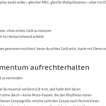
lay exakt wider—gleicher RNG, gleiche Multiplikatoren—aber mit FUN
en, ohne echtes Geld zu riskieren.
h bei Verlust lohnend anfühlt.
auen gewinnen möchtest, bevor du echtes Geld setzt, starte mit Demo
Momentum aufrechterhalten
ut zu vermeiden:
l du maximal verlierst (z.B. €10), und halte dich daran.
t atme durch—keine Micro‑Pausen, die den Rhythmus stören.
ebenen Einsatzgröße; erhöhe nicht den Einsatz nach Pechsträhnen.