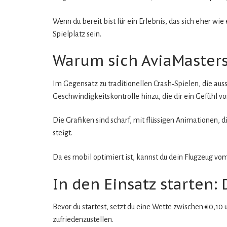
{Eng}
Wenn du bereit bist für ein Erlebnis, das sich eher wie
Spielplatz sein.
Warum sich AviaMaster
Im Gegensatz zu traditionellen Crash‑Spielen, die au
Geschwindigkeitskontrolle hinzu, die dir ein Gefühl v
Die Grafiken sind scharf, mit flüssigen Animationen, 
steigt.
Da es mobil optimiert ist, kannst du dein Flugzeug v
In den Einsatz starten: 
Bevor du startest, setzt du eine Wette zwischen €0,10
zufriedenzustellen.