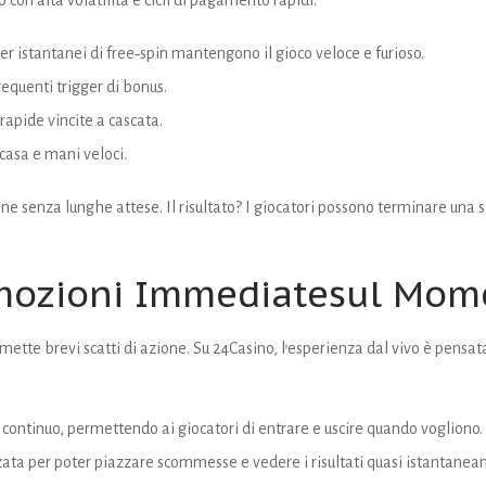
r istantanei di free‑spin mantengono il gioco veloce e furioso.
requenti trigger di bonus.
rapide vincite a cascata.
casa e mani veloci.
ne senza lunghe attese. Il risultato? I giocatori possono terminare una 
 Emozioni Immediatesul Mo
romette brevi scatti di azione. Su 24Casino, l’esperienza dal vivo è pensat
 continuo, permettendo ai giocatori di entrare e uscire quando vogliono.
izzata per poter piazzare scommesse e vedere i risultati quasi istantane