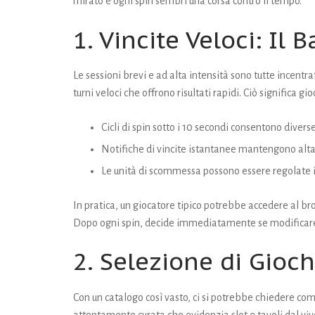
mirato e ogni spin sembri una corsa contro il tempo.
{Eng}
1. Vincite Veloci: Il 
Le sessioni brevi e ad alta intensità sono tutte incent
turni veloci che offrono risultati rapidi. Ciò significa
Cicli di spin sotto i 10 secondi consentono diver
Notifiche di vincite istantanee mantengono alta 
Le unità di scommessa possono essere regolate in
In pratica, un giocatore tipico potrebbe accedere al br
Dopo ogni spin, decide immediatamente se modificare l
2. Selezione di Gioc
Con un catalogo così vasto, ci si potrebbe chiedere come 
attentamente curata che evidenzia slot e tavoli dal vivo