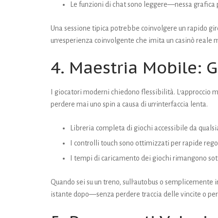
Le funzioni di chat sono leggere—nessa grafica pe
Una sessione tipica potrebbe coinvolgere un rapido gir
un’esperienza coinvolgente che imita un casinò reale 
4. Maestria Mobile:
I giocatori moderni chiedono flessibilità. L’approccio 
perdere mai uno spin a causa di un’interfaccia lenta.
Libreria completa di giochi accessibile da quals
I controlli touch sono ottimizzati per rapide re
I tempi di caricamento dei giochi rimangono sot
Quando sei su un treno, sull’autobus o semplicemente i
istante dopo—senza perdere traccia delle vincite o per