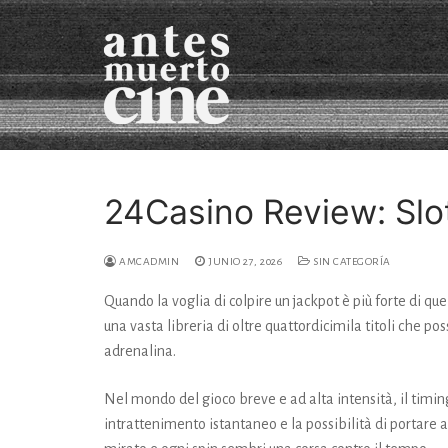
Ir
al
contenido
24Casino Review: Slot
Sobre nosotrxs
AMCADMIN
JUNIO 27, 2026
SIN CATEGORÍA
Películas
Quando la voglia di colpire un jackpot è più forte di q
En desarrollo
una vasta libreria di oltre quattordicimila titoli che p
adrenalina.
Otros mapas_Vide
Nel mondo del gioco breve e ad alta intensità, il timi
Contacto
intrattenimento istantaneo e la possibilità di portare a