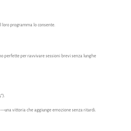
 il loro programma lo consente.
no perfette per ravvivare sessioni brevi senza lunghe
”).
ro—una vittoria che aggiunge emozione senza ritardi.