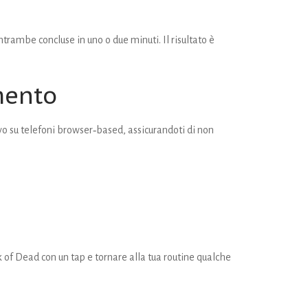
rambe concluse in uno o due minuti. Il risultato è
mento
vo su telefoni browser‑based, assicurandoti di non
 of Dead con un tap e tornare alla tua routine qualche