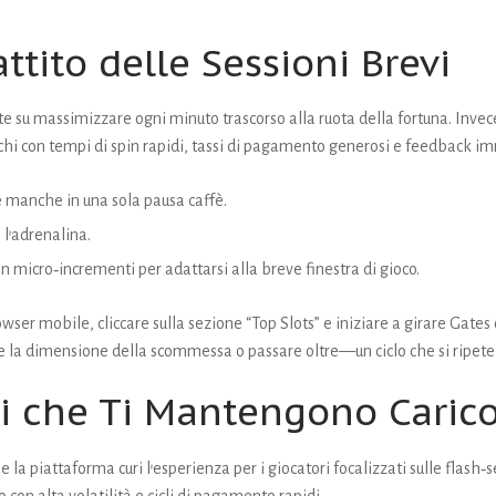
Battito delle Sessioni Brevi
rate su massimizzare ogni minuto trascorso alla ruota della fortuna. Inve
 giochi con tempi di spin rapidi, tassi di pagamento generosi e feedback i
se manche in una sola pausa caffè.
l’adrenalina.
 micro‑incrementi per adattarsi alla breve finestra di gioco.
owser mobile, cliccare sulla sezione “Top Slots” e iniziare a girare Gat
a dimensione della scommessa o passare oltre—un ciclo che si ripete fin
hi che Ti Mantengono Caric
la piattaforma curi l’esperienza per i giocatori focalizzati sulle flash‑se
 con alta volatilità e cicli di pagamento rapidi.