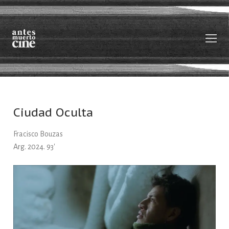
Ciudad Oculta
Sobre nosotrxs
Fracisco Bouzas
Películas
Arg. 2024. 93′
En desarrollo
Otros mapas_Videolibrería
Contacto